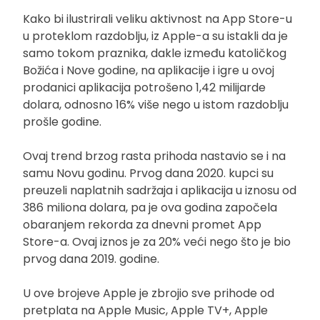
Kako bi ilustrirali veliku aktivnost na App Store-u
u proteklom razdoblju, iz Apple-a su istakli da je
samo tokom praznika, dakle između katoličkog
Božića i Nove godine, na aplikacije i igre u ovoj
prodanici aplikacija potrošeno 1,42 milijarde
dolara, odnosno 16% više nego u istom razdoblju
prošle godine.
Ovaj trend brzog rasta prihoda nastavio se i na
samu Novu godinu. Prvog dana 2020. kupci su
preuzeli naplatnih sadržaja i aplikacija u iznosu od
386 miliona dolara, pa je ova godina započela
obaranjem rekorda za dnevni promet App
Store-a. Ovaj iznos je za 20% veći nego što je bio
prvog dana 2019. godine.
U ove brojeve Apple je zbrojio sve prihode od
pretplata na Apple Music, Apple TV+, Apple