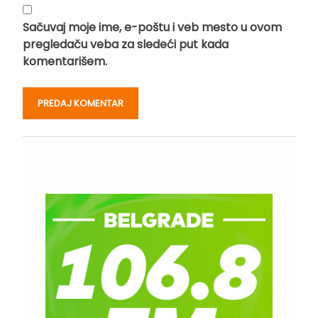
Sačuvaj moje ime, e-poštu i veb mesto u ovom
pregledaču veba za sledeći put kada
komentarišem.