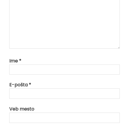
Ime
*
E-pošta
*
Veb mesto