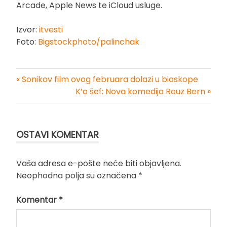
Arcade, Apple News te iCloud usluge.
Izvor:
itvesti
Foto:
Bigstockphoto/palinchak
« Sonikov film ovog februara dolazi u bioskope
Kretanje
K’o šef: Nova komedija Rouz Bern »
članka
OSTAVI KOMENTAR
Vaša adresa e-pošte neće biti objavljena.
Neophodna polja su označena
*
Komentar
*