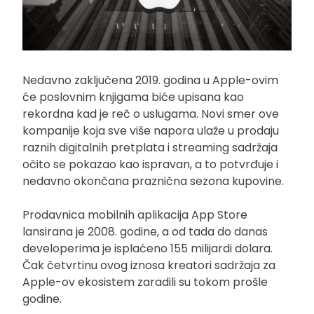
Nedavno zaključena 2019. godina u Apple-ovim
će poslovnim knjigama biće upisana kao
rekordna kad je reč o uslugama. Novi smer ove
kompanije koja sve više napora ulaže u prodaju
raznih digitalnih pretplata i streaming sadržaja
očito se pokazao kao ispravan, a to potvrđuje i
nedavno okončana praznična sezona kupovine.
Prodavnica mobilnih aplikacija App Store
lansirana je 2008. godine, a od tada do danas
developerima je isplaćeno 155 milijardi dolara.
Čak četvrtinu ovog iznosa kreatori sadržaja za
Apple-ov ekosistem zaradili su tokom prošle
godine.