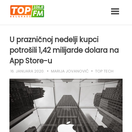
Skip
to
content
U prazničnoj nedelji kupci
potrošili 1,42 milijarde dolara na
App Store-u
16. JANUARA 2020.
MARIJA JOVANOVIĆ
TOP TECH