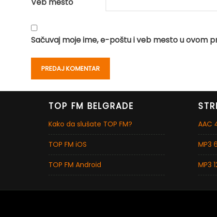
Veb mesto
Sačuvaj moje ime, e-poštu i veb mesto u ovom p
TOP FM BELGRADE
STR
Kako da slušate TOP FM?
AAC 4
TOP FM iOS
MP3 6
TOP FM Android
MP3 1