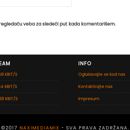
regledaču veba za sledeći put kada komentarišem.
EAM
INFO
8 KBIT/S
Oglašavajte se kod nas
4 KBIT/S
Kontaktirajte nas
28 KBIT/S
Impresum
©2017
NAXIMEDIAMIX
- SVA PRAVA ZADRŽANA.