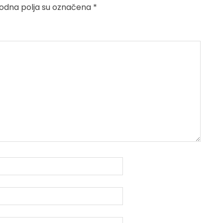
dna polja su označena
*