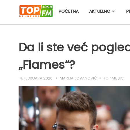
Skip
to
POČETNA
AKTUELNO
P
content
Da li ste već pogle
„Flames“?
4. FEBRUARA 2020.
MARIJA JOVANOVIĆ
TOP MUSIC