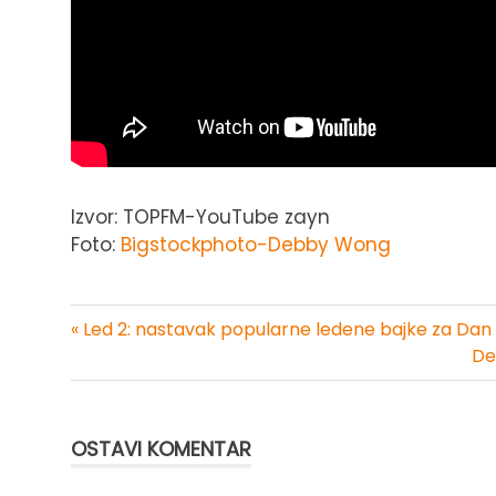
Izvor: TOPFM-YouTube zayn
Foto:
Bigstockphoto-Debby Wong
« Led 2: nastavak popularne ledene bajke za Dan z
Kretanje
De
članka
OSTAVI KOMENTAR