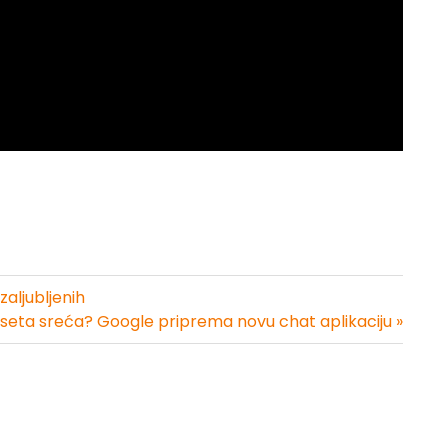
aljubljenih
seta sreća? Google priprema novu chat aplikaciju »