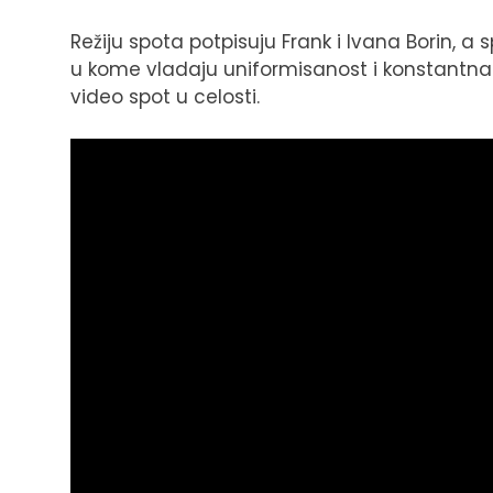
Režiju spota potpisuju Frank i Ivana Borin, a 
u kome vladaju uniformisanost i konstantna 
video spot u celosti.