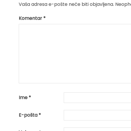
Vaša adresa e-pošte neće biti objavljena.
Neopho
Komentar
*
Ime
*
E-pošta
*