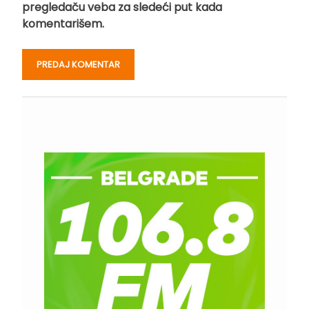
pregledaču veba za sledeći put kada
komentarišem.