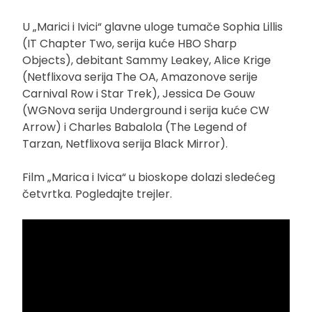
U „Marici i Ivici“ glavne uloge tumače Sophia Lillis
(IT Chapter Two, serija kuće HBO Sharp
Objects), debitant Sammy Leakey, Alice Krige
(Netflixova serija The OA, Amazonove serije
Carnival Row i Star Trek), Jessica De Gouw
(WGNova serija Underground i serija kuće CW
Arrow) i Charles Babalola (The Legend of
Tarzan, Netflixova serija Black Mirror).
Film „Marica i Ivica“ u bioskope dolazi sledećeg
četvrtka. Pogledajte trejler.