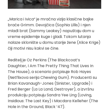
„Marica i Ivica“ je mračna vizija klasične bajke
braće Grimm. Devojčica (Sophia Lillis) i njen
mlađi brat (Sammy Leakey) napuštaju dom u
vreme epidemije kuge i gladi. Tokom lutanja
nalaze sklonište u domu starije žene (Alice Krige)
čiji motivi nisu kakvi se čine.
Reditelj je Oz Perkins (The Blackcoat’s
Daughter, I Am The Pretty Thing That Lives In
The House), a scenario potpisuje Rob Hayes
(Netflixova serija Chewing Gum). Producenti su
Brian Kavanaugh-Jones (Sinister, Upgrade) i
Fred Berger (La La Land, Destroyer), a izvršnu
produkciju potpisuju Sandra Yee Ling (Loving,
Insidious: The Last Key) i Macdara Kelleher (The
Hole in the Ground, Black ’47).