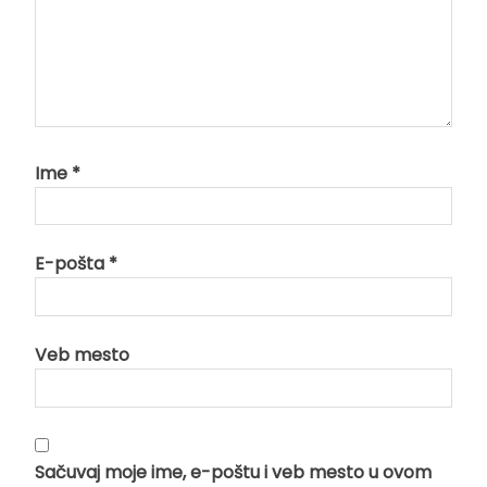
Ime
*
E-pošta
*
Veb mesto
Sačuvaj moje ime, e-poštu i veb mesto u ovom