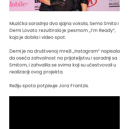
Muzička saradnja dva sjajna vokala, Sema Smita i
Demi Lovato rezultirala je pesmom „I’m Ready“,
koja je dobila i video spot.
Demi je na društvenoj mreži „Instagram“ napisala
da oseća zahvalnost na prijateljstvu i saradnji sa
Smitom, i zahvalila se svima koji su učestvovali u
realizaciji ovog projekta.
Režiju spota potpisuje Jora Frantzis.