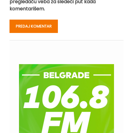
pregledaču veba za sledeći put kada
komentarišem.