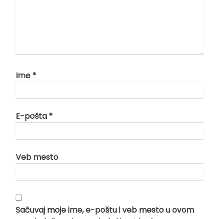
Ime
*
E-pošta
*
Veb mesto
Sačuvaj moje ime, e-poštu i veb mesto u ovom