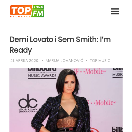
Skip
to
content
Demi Lovato i Sem Smith: I’m
Ready
21. APRILA 2020.
MARIJA JOVANOVIĆ
TOP MUSIC