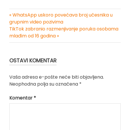
« WhatsApp uskoro povećava broj učesnika u
Kretanje
grupnim video pozivima
TikTok zabranio razmenjivanje poruka osobama
članka
mlađim od 16 godina »
OSTAVI KOMENTAR
Vaša adresa e-pošte neće biti objavljena.
Neophodna polja su označena
*
Komentar
*