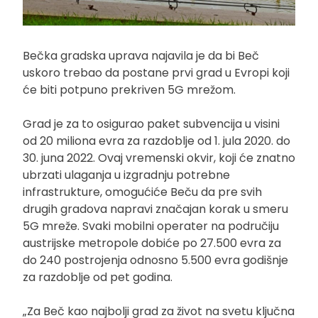
Bečka gradska uprava najavila je da bi Beč
uskoro trebao da postane prvi grad u Evropi koji
će biti potpuno prekriven 5G mrežom.
Grad je za to osigurao paket subvencija u visini
od 20 miliona evra za razdoblje od 1. jula 2020. do
30. juna 2022. Ovaj vremenski okvir, koji će znatno
ubrzati ulaganja u izgradnju potrebne
infrastrukture, omogućiće Beču da pre svih
drugih gradova napravi značajan korak u smeru
5G mreže. Svaki mobilni operater na područiju
austrijske metropole dobiće po 27.500 evra za
do 240 postrojenja odnosno 5.500 evra godišnje
za razdoblje od pet godina.
„Za Beč kao najbolji grad za život na svetu ključna