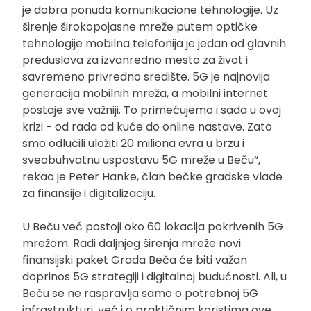
je dobra ponuda komunikacione tehnologije. Uz
širenje širokopojasne mreže putem optičke
tehnologije mobilna telefonija je jedan od glavnih
preduslova za izvanredno mesto za život i
savremeno privredno središte. 5G je najnovija
generacija mobilnih mreža, a mobilni internet
postaje sve važniji. To primećujemo i sada u ovoj
krizi − od rada od kuće do online nastave. Zato
smo odlučili uložiti 20 miliona evra u brzu i
sveobuhvatnu uspostavu 5G mreže u Beču“,
rekao je Peter Hanke, član bečke gradske vlade
za finansije i digitalizaciju.
U Beču već postoji oko 60 lokacija pokrivenih 5G
mrežom. Radi daljnjeg širenja mreže novi
finansijski paket Grada Beča će biti važan
doprinos 5G strategiji i digitalnoj budućnosti. Ali, u
Beču se ne raspravlja samo o potrebnoj 5G
infrastrukturi, već i o praktičnim koristima ove