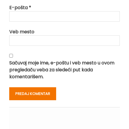
E-pošta
*
Veb mesto
Sačuvaj moje ime, e-poštu i veb mesto u ovom
pregledaču veba za sledeći put kada
komentarišem.