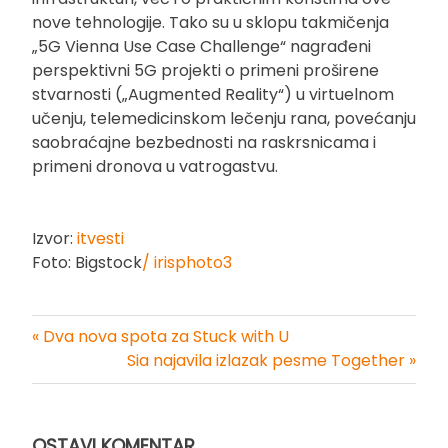
nove tehnologije. Tako su u sklopu takmičenja
„5G Vienna Use Case Challenge“ nagrađeni
perspektivni 5G projekti o primeni proširene
stvarnosti („Augmented Reality“) u virtuelnom
učenju, telemedicinskom lečenju rana, povećanju
saobraćajne bezbednosti na raskrsnicama i
primeni dronova u vatrogastvu.
Izvor:
itvesti
Foto: Bigstock
/ irisphoto3
« Dva nova spota za Stuck with U
Kretanje
Sia najavila izlazak pesme Together »
članka
OSTAVI KOMENTAR