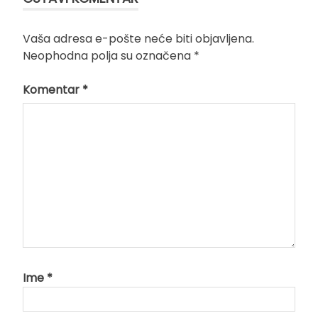
Vaša adresa e-pošte neće biti objavljena.
Neophodna polja su označena
*
Komentar
*
Ime
*