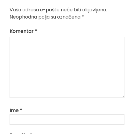
Vaša adresa e-pošte neće biti objavljena.
Neophodna polja su označena
*
Komentar
*
Ime
*