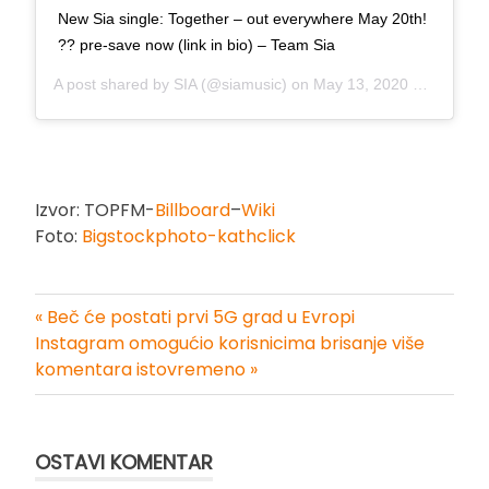
New Sia single: Together – out everywhere May 20th!
?? pre-save now (link in bio) – Team Sia
A post shared by
SIA
(@siamusic) on
May 13, 2020 at 8:30am PDT
Izvor: TOPFM-
Billboard
–
Wiki
Foto:
Bigstockphoto-kathclick
« Beč će postati prvi 5G grad u Evropi
Kretanje
Instagram omogućio korisnicima brisanje više
komentara istovremeno »
članka
OSTAVI KOMENTAR