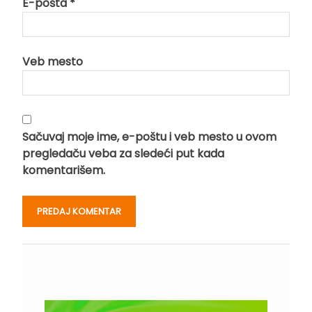
E-pošta
*
Veb mesto
Sačuvaj moje ime, e-poštu i veb mesto u ovom
pregledaču veba za sledeći put kada
komentarišem.