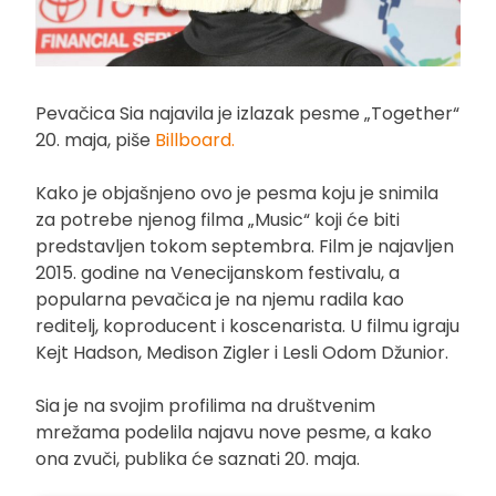
Pevačica Sia najavila je izlazak pesme „Together“
20. maja, piše
Billboard.
Kako je objašnjeno ovo je pesma koju je snimila
za potrebe njenog filma „Music“ koji će biti
predstavljen tokom septembra. Film je najavljen
2015. godine na Venecijanskom festivalu, a
popularna pevačica je na njemu radila kao
reditelj, koproducent i koscenarista. U filmu igraju
Kejt Hadson, Medison Zigler i Lesli Odom Džunior.
Sia je na svojim profilima na društvenim
mrežama podelila najavu nove pesme, a kako
ona zvuči, publika će saznati 20. maja.