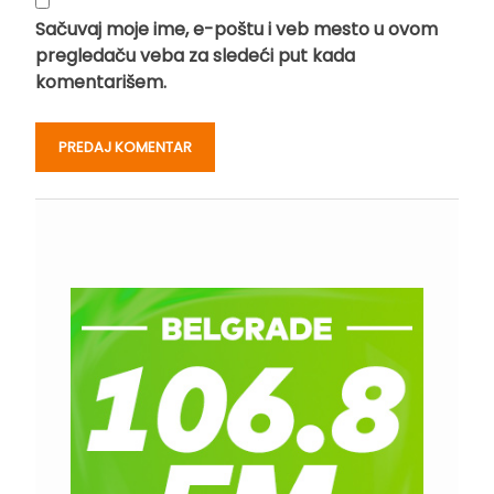
Sačuvaj moje ime, e-poštu i veb mesto u ovom
pregledaču veba za sledeći put kada
komentarišem.