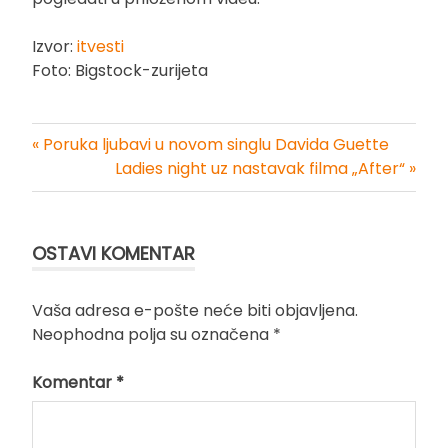
Izvor:
itvesti
Foto: Bigstock-zurijeta
« Poruka ljubavi u novom singlu Davida Guette
Kretanje
Ladies night uz nastavak filma „After“ »
članka
OSTAVI KOMENTAR
Vaša adresa e-pošte neće biti objavljena.
Neophodna polja su označena
*
Komentar
*