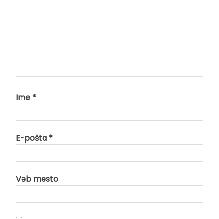
Ime
*
E-pošta
*
Veb mesto