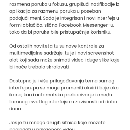
razmena poruka u fokusu, grupišući notifikacije iz
aplikacija za razmenu poruka u poseban
padajući meni. Sada je integrisan i novi interfejs u
formi oblačića, slično Facebook Messenger-u,
tako da bi poruke bile pristupačnije korisniku.
Od ostalih noviteta tu su nove kontrole za
multimedijalne sadržaje, tu je i novi screenshot
alat koji sada može snimati video i duge slike koje
bi inače trebalo skrolovati.
Dostupno je i više prilagođavanja tema samog
interfejsa, pa se mogu promeniti okviri i boje oko
ikona, kao i automatsko prebacivanje između
tamnog i svetlog interfejsa u zavisnosti od doba
dana.
Još je tu mnogo drugih sitnica koje možete
pogledati u priloženom videu.