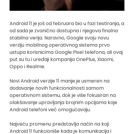
Android 11 je još od februara bio u fazi testiranja, a
od sada je zvanično dostupna i njegova finalna
stabilna verija. Naravno, Google svoju novu
verziju mobilnog operativnog sistema prvo
ustupa korisnicima Google Pixel telefona, ali ovaj
put su tu i uređaji kompanija OnePlus, Xiaomi,
Oppo i Realme.
Novi Android verzije 11 manje je usmeren na
dodavanje novih funkcionalnosti samom
operativnom sistemu, dok je više fokusiran na
olakšavanje upravljanja brojnim opcijama koje
Android telefoni već omogućavaju.
Najveću promenu predstavlja način na koji
Android 11 funkcioniše kada je komunikacija i