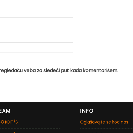
regledaču veba za sledeći put kada komentarišem.
EAM
INFO
8 KBIT/S
Oglašavajte se kod nas