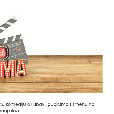
ću komediju o ljubavi, gubicima i smehu na
oj ulozi.