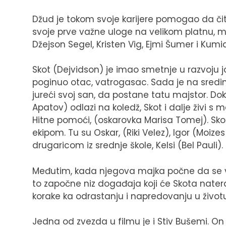
Džud je tokom svoje karijere pomogao da čit
svoje prve važne uloge na velikom platnu, me
Džejson Segel, Kristen Vig, Ejmi Šumer i Kumi
Skot (Dejvidson) je imao smetnje u razvoju
poginuo otac, vatrogasac. Sada je na sredi
jureći svoj san, da postane tatu majstor. 
Apatov) odlazi na koledž, Skot i dalje živi 
Hitne pomoći, (oskarovka Marisa Tomej). Skot
ekipom. Tu su Oskar, (Riki Velez), Igor (Moizes 
drugaricom iz srednje škole, Kelsi (Bel Pauli).
Međutim, kada njegova majka počne da se vi
to započne niz događaja koji će Skota natera
korake ka odrastanju i napredovanju u životu
Jedna od zvezda u filmu je i Stiv Bušemi. On