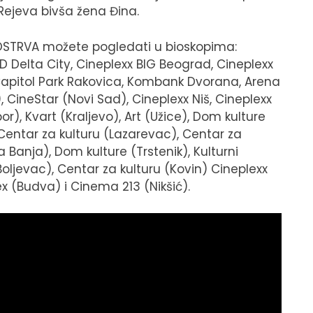
 Rejeva bivša žena Đina.
 OSTRVA možete pogledati u bioskopima:
 Delta City, Cineplexx BIG Beograd, Cineplexx
apitol Park Rakovica, Kombank Dvorana, Arena
CineStar (Novi Sad), Cineplexx Niš, Cineplexx
r), Kvart (Kraljevo), Art (Užice), Dom kulture
 Centar za kulturu (Lazarevac), Centar za
 Banja), Dom kulture (Trstenik), Kulturni
oljevac), Centar za kulturu (Kovin) Cineplexx
 (Budva) i Cinema 213 (Nikšić).