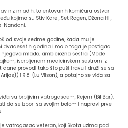
av niz mladih, talentovanih komičara ostvari
đu kojima su Stiv Karel, Set Rogen, Džona Hil,
al Nanđani.
 još od svoje sedme godine, kada mu je
ni dvadesetih godina i malo toga je postigao
Dok njegova mlađa, ambiciozna sestra (Mode
s majkom, iscrpljenom medicinskom sestrom iz
 dane provodi tako što puši travu i druži se sa
Arijas)) i Riči (Lu Vilson), a potajno se viđa sa
đa sa brbljivim vatrogascem, Rejem (Bil Bar),
ti da se izbori sa svojim bolom i napravi prve
.
 je vatrogasac veteran, koji Skota uzima pod