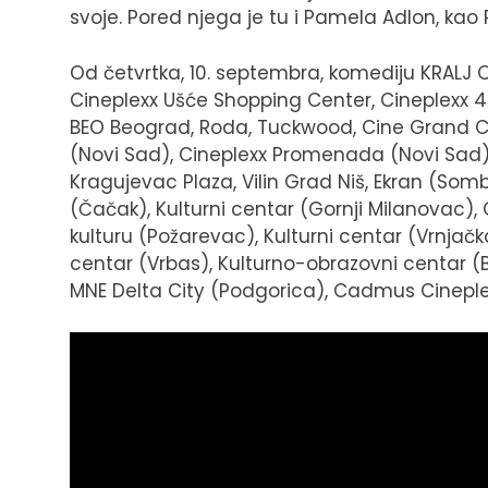
svoje. Pored njega je tu i Pamela Adlon, kao
Od četvrtka, 10. septembra, komediju KRALJ
Cineplexx Ušće Shopping Center, Cineplexx 4D
BEO Beograd, Roda, Tuckwood, Cine Grand C
(Novi Sad), Cineplexx Promenada (Novi Sad), 
Kragujevac Plaza, Vilin Grad Niš, Ekran (Sombo
(Čačak), Kulturni centar (Gornji Milanovac),
kulturu (Požarevac), Kulturni centar (Vrnjačka
centar (Vrbas), Kulturno-obrazovni centar (B
MNE Delta City (Podgorica), Cadmus Cineplex