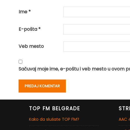
Ime
*
E-pošta
*
Veb mesto
Sačuvaj moje ime, e-poštu i veb mesto u ovom p
TOP FM BELGRADE
STR
Kako da slušate TOP FM?
AAC 4