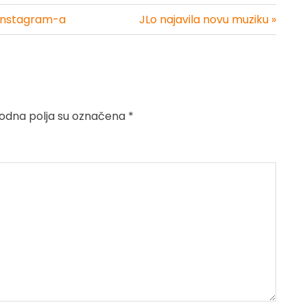
 Instagram-a
JLo najavila novu muziku »
dna polja su označena
*