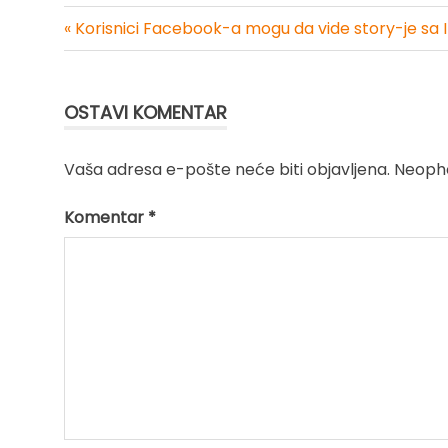
« Korisnici Facebook-a mogu da vide story-je sa
Kretanje
članka
OSTAVI KOMENTAR
Vaša adresa e-pošte neće biti objavljena.
Neopho
Komentar
*