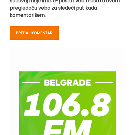
Sačuvaj moje ime, e-poštu i veb mesto u ovom
pregledaču veba za sledeći put kada
komentarišem.