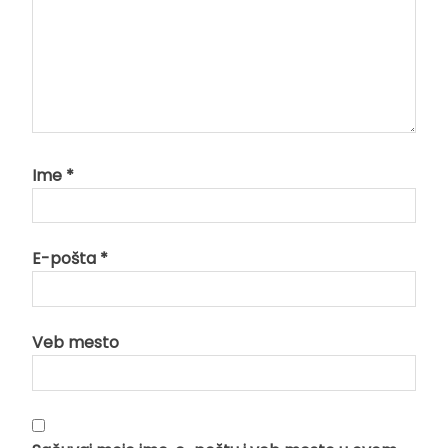
Ime
*
E-pošta
*
Veb mesto