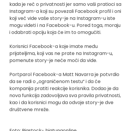
kada je reč o privatnosti jer samo vaši pratioci sa
Instagram-a koji su povezali Facebook profil i oni
koji već vide vaše story-je na Instagram-u iste
mogu videti i na Facebook-u. Pored toga, moraju
i odabrati opciju koja će im to omogućiti.
Korisnici Facebook-a koje imate među
prijateljima, koji vas ne prate na Instagram-u,
pomenute story-je neće moći da vide.
Portparol Facebook-a Matt Navarra je potvrdio
da se radi o „ograničenom testu“ i da će
kompanija pratiti reakcije korisnika. Dodao je da
nova funkcija zadovoljava sva pravila privatnosti,
kao i da korisnici mogu da odvoje story-je dve
društvene mreže.
Foto: Bigstock- bigtunaonline