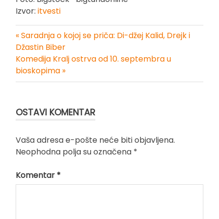
Izvor:
itvesti
« Saradnja o kojoj se priča: Di-džej Kalid, Drejk i
Kretanje
Džastin Biber
Komedija Kralj ostrva od 10. septembra u
članka
bioskopima »
OSTAVI KOMENTAR
Vaša adresa e-pošte neće biti objavljena.
Neophodna polja su označena
*
Komentar
*