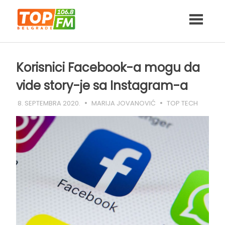
Skip
to
content
Korisnici Facebook-a mogu da
vide story-je sa Instagram-a
8. SEPTEMBRA 2020.
MARIJA JOVANOVIĆ
TOP TECH