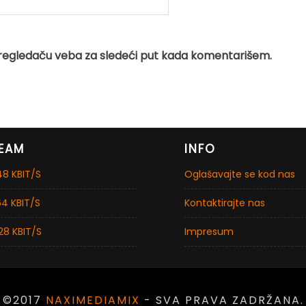
regledaču veba za sledeći put kada komentarišem.
EAM
INFO
8 KBIT/S
Oglašavajte se kod nas
4 KBIT/S
Kontaktirajte nas
28 KBIT/S
Impresum
©2017
NAXIMEDIAMIX
- SVA PRAVA ZADRŽANA.