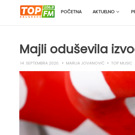
Skip
to
POČETNA
AKTUELNO
P
content
Majli oduševila izv
14. SEPTEMBRA 2020.
MARIJA JOVANOVIĆ
TOP MUSIC