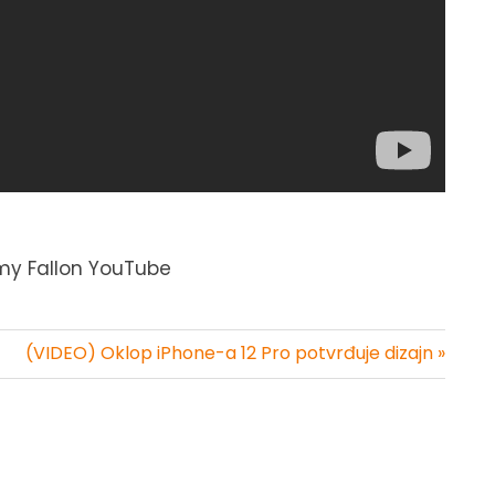
my Fallon YouTube
(VIDEO) Oklop iPhone-a 12 Pro potvrđuje dizajn »