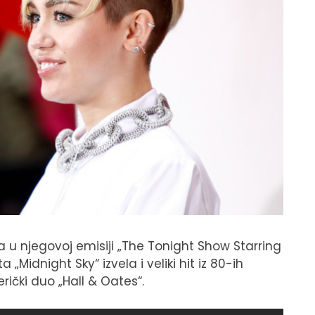
na u njegovoj emisiji „The Tonight Show Starring
Midnight Sky“ izvela i veliki hit iz 80-ih
rički duo „Hall & Oates“.