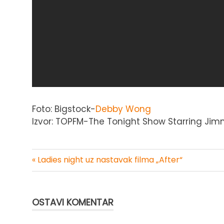
Foto: Bigstock-
Debby Wong
Izvor: TOPFM-The Tonight Show Starring Jim
« Ladies night uz nastavak filma „After“
Kretanje
članka
OSTAVI KOMENTAR