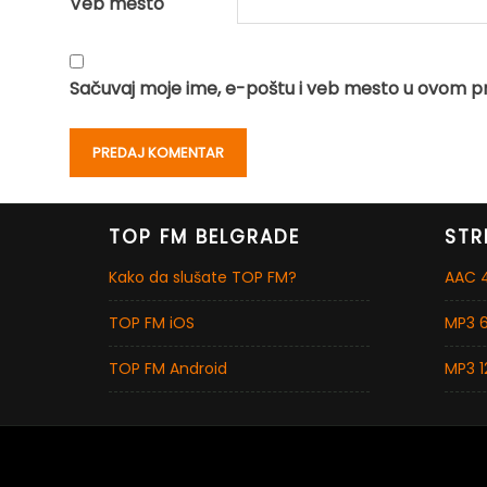
Veb mesto
Sačuvaj moje ime, e-poštu i veb mesto u ovom p
TOP FM BELGRADE
STR
Kako da slušate TOP FM?
AAC 4
TOP FM iOS
MP3 6
TOP FM Android
MP3 1