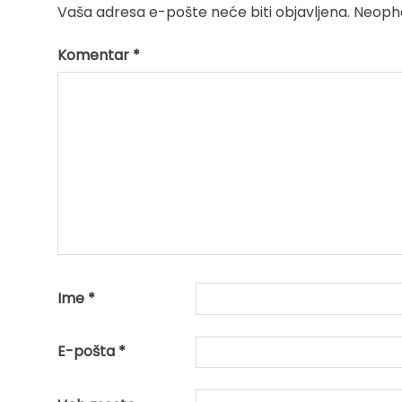
Vaša adresa e-pošte neće biti objavljena.
Neopho
Komentar
*
Ime
*
E-pošta
*