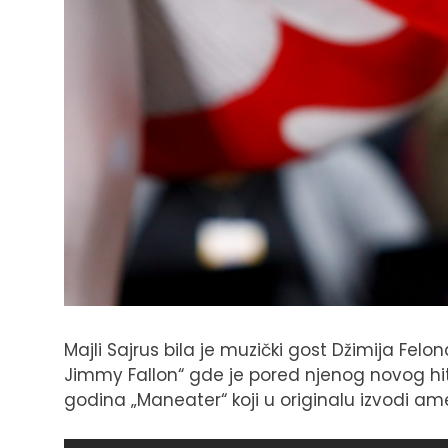
Majli Sajrus bila je muzički gost Džimija Felo
Jimmy Fallon“ gde je pored njenog novog hita „
godina „Maneater“ koji u originalu izvodi ame