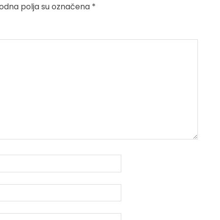
dna polja su označena
*