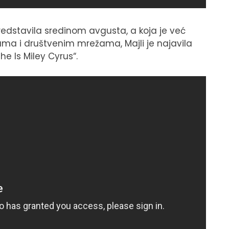
edstavila sredinom avgusta, a koja je već
ma i društvenim mrežama, Majli je najavila
e Is Miley Cyrus“.