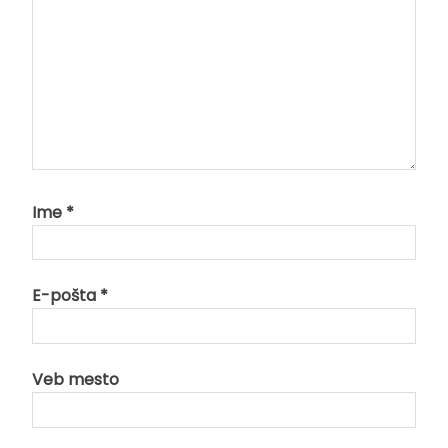
Ime
*
E-pošta
*
Veb mesto