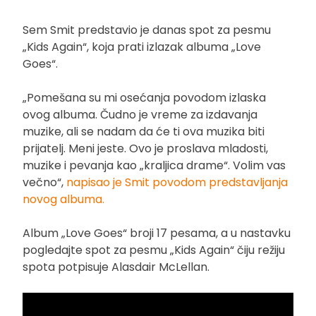
Sem Smit predstavio je danas spot za pesmu
„Kids Again“, koja prati izlazak albuma „Love
Goes“.
„Pomešana su mi osećanja povodom izlaska
ovog albuma. Čudno je vreme za izdavanja
muzike, ali se nadam da će ti ova muzika biti
prijatelj. Meni jeste. Ovo je proslava mladosti,
muzike i pevanja kao „kraljica drame“. Volim vas
večno“,
napisao je Smit povodom predstavljanja
novog albuma.
Album „Love Goes“ broji 17 pesama, a u nastavku
pogledajte spot za pesmu „Kids Again“ čiju režiju
spota potpisuje Alasdair McLellan.