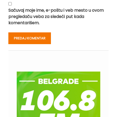
Sačuvaj moje ime, e-poštu i veb mesto u ovom
pregledaču veba za sledeći put kada
komentarišem.