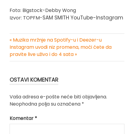
Foto: Bigstock-Debby Wong
SAM SMITH YouTube-Instagram
Izvor: TOPFM-
« Muzika mržnje na Spotify-u i Deezer-u
Kretanje
Instagram uvodi niz promena, moći ćete da
pravite live uživo i do 4 sata »
članka
OSTAVI KOMENTAR
Vaša adresa e-pošte neće biti objavljena.
Neophodna polja su označena
*
Komentar
*