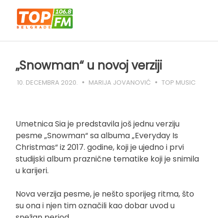
Skip
to
content
„Snowman“ u novoj verziji
10. DECEMBRA 2020.
MARIJA JOVANOVIĆ
TOP MUSIC
Umetnica Sia je predstavila još jednu verziju
pesme „Snowman“ sa albuma „Everyday Is
Christmas“ iz 2017. godine, koji je ujedno i prvi
studijski album praznične tematike koji je snimila
u karijeri.
Nova verzija pesme, je nešto sporijeg ritma, što
su ona i njen tim označili kao dobar uvod u
snežan period.