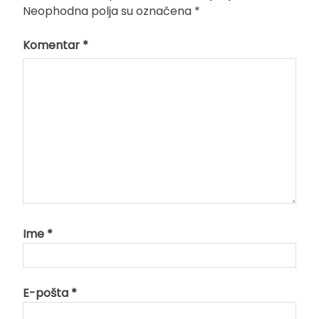
Neophodna polja su označena
*
Komentar
*
Ime
*
E-pošta
*