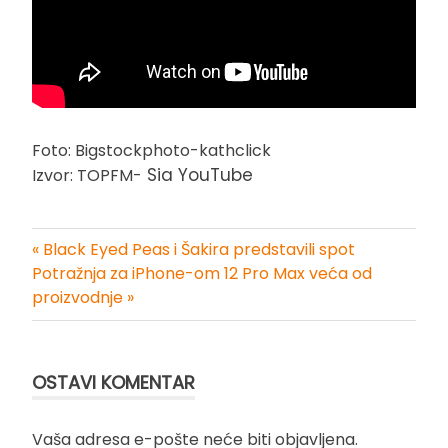
Foto: Bigstockphoto-kathclick
Sia YouTube
Izvor: TOPFM-
« Black Eyed Peas i Šakira predstavili spot
Kretanje
Potražnja za iPhone-om 12 Pro Max veća od
proizvodnje »
članka
OSTAVI KOMENTAR
Vaša adresa e-pošte neće biti objavljena.