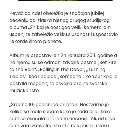
Pevačica Adel obeležila je značajan jubilej –
deceniju od izlaska njenog drugog studijskog
albuma „21“ koji je dostigao veliki komercijalni
uspeh, te zabeležio veliku slušanost i uspostavio
rekorde širom planete.
Album je predstavljen 24. januara 2011. godine a
na njemu su se odmah izdvojile pesme „Set Fire
to the Rain“, „Rolling in the Deep“, „Turning
Tables“, kao i balada „Someone Like You“ koja je
postala megahit, te osvojila brojne svetske
muzičke liste.
„Srećna 10-godišnjica prijatelji! Nestvarno je
koliko se malo sećam kako je tada bilo i kako
sam se osećala pre jedne decenije. Ali, od srca
sam vam zahvalna što ste nas pustili u vaše