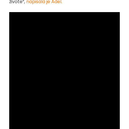
živote“,
napisala je Adel.