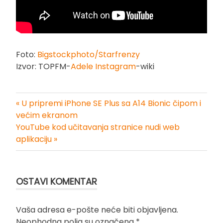
Foto:
Bigstockphoto/Starfrenzy
Izvor: TOPFM-
Adele Instagram
-wiki
« U pripremi iPhone SE Plus sa A14 Bionic čipom i
Kretanje
većim ekranom
YouTube kod učitavanja stranice nudi web
članka
aplikaciju »
OSTAVI KOMENTAR
Vaša adresa e-pošte neće biti objavljena.
Neophodna polja su označena
*