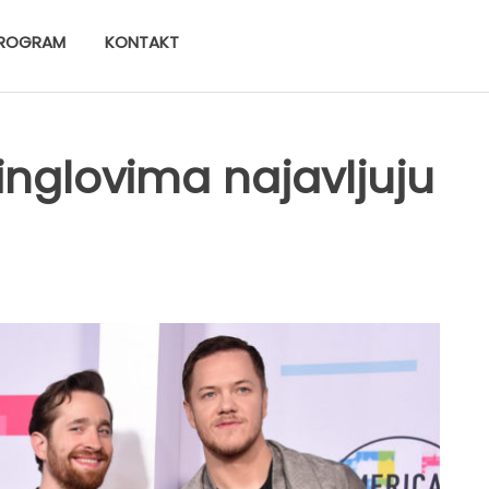
ROGRAM
KONTAKT
nglovima najavljuju