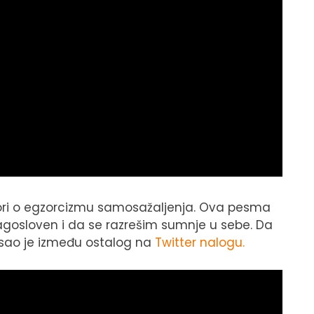
ovori o egzorcizmu samosažaljenja. Ova pesma
lagosloven i da se razrešim sumnje u sebe. Da
ao je između ostalog na
Twitter nalogu.