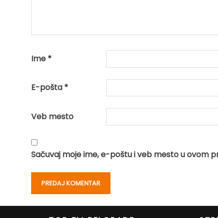
Ime
*
E-pošta
*
Veb mesto
Sačuvaj moje ime, e-poštu i veb mesto u ovom p