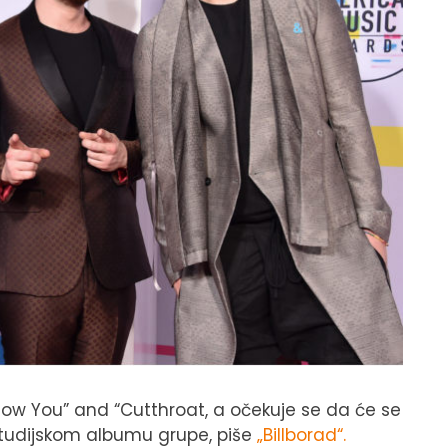
low You” and “Cutthroat, a očekuje se da će se
tudijskom albumu grupe, piše
„Billborad“.