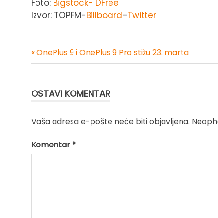
Foto:
Bigstock- DFree
Izvor: TOPFM-
Billboard
–
Twitter
« OnePlus 9 i OnePlus 9 Pro stižu 23. marta
Kretanje
članka
OSTAVI KOMENTAR
Vaša adresa e-pošte neće biti objavljena.
Neopho
Komentar
*