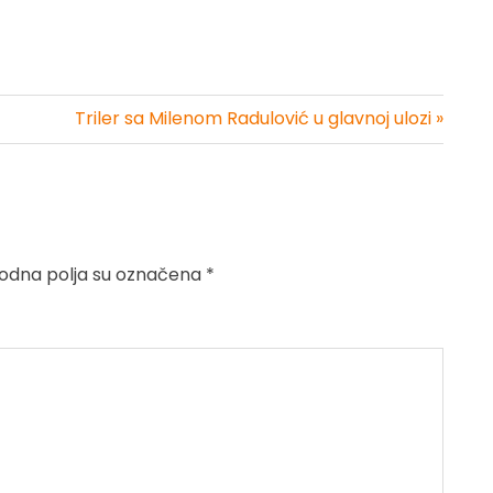
Triler sa Milenom Radulović u glavnoj ulozi »
dna polja su označena
*