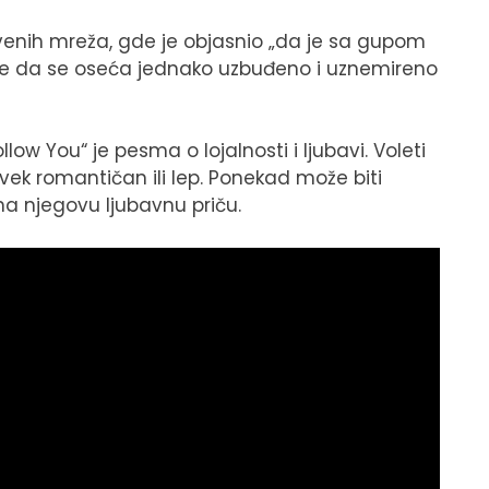
venih mreža, gde je objasnio „da je sa gupom
 te da se oseća jednako uzbuđeno i uznemireno
ow You“ je pesma o lojalnosti i ljubavi. Voleti
vek romantičan ili lep. Ponekad može biti
na njegovu ljubavnu priču.