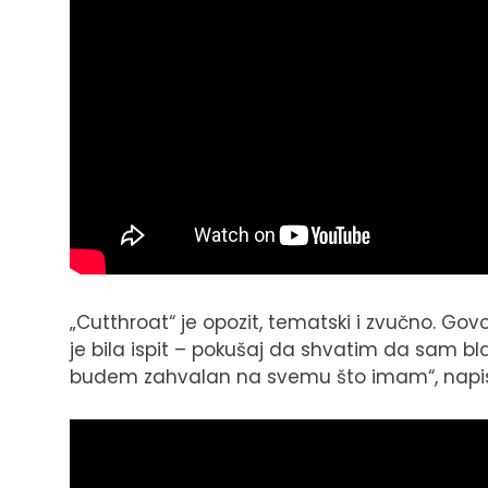
„Cutthroat“ je opozit, tematski i zvučno. G
je bila ispit – pokušaj da shvatim da sam b
budem zahvalan na svemu što imam“, napis