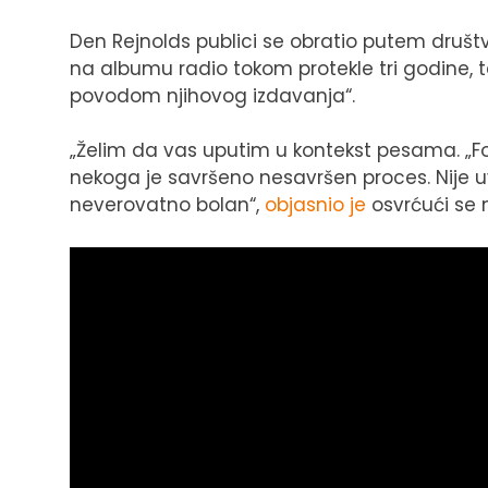
Den Rejnolds publici se obratio putem društ
na albumu radio tokom protekle tri godine,
povodom njihovog izdavanja“.
„Želim da vas uputim u kontekst pesama. „Foll
nekoga je savršeno nesavršen proces. Nije u
neverovatno bolan“,
objasnio je
osvrćući se 