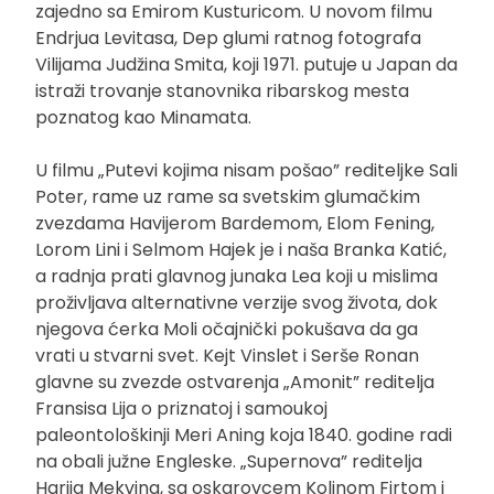
zajedno sa Emirom Kusturicom. U novom filmu
Endrjua Levitasa, Dep glumi ratnog fotografa
Vilijama Judžina Smita, koji 1971. putuje u Japan da
istraži trovanje stanovnika ribarskog mesta
poznatog kao Minamata.
U filmu „Putevi kojima nisam pošao” rediteljke Sali
Poter, rame uz rame sa svetskim glumačkim
zvezdama Havijerom Bardemom, Elom Fening,
Lorom Lini i Selmom Hajek je i naša Branka Katić,
a radnja prati glavnog junaka Lea koji u mislima
proživljava alternativne verzije svog života, dok
njegova ćerka Moli očajnički pokušava da ga
vrati u stvarni svet. Kejt Vinslet i Serše Ronan
glavne su zvezde ostvarenja „Amonit” reditelja
Fransisa Lija o priznatoj i samoukoj
paleontološkinji Meri Aning koja 1840. godine radi
na obali južne Engleske. „Supernova” reditelja
Harija Mekvina, sa oskarovcem Kolinom Firtom i