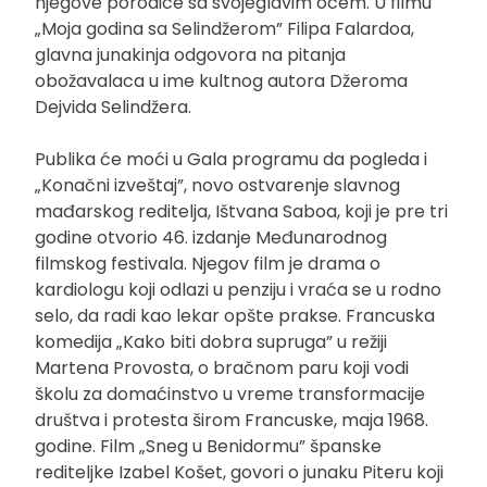
njegove porodice sa svojeglavim ocem. U filmu
„Moja godina sa Selindžerom” Filipa Falardoa,
glavna junakinja odgovora na pitanja
obožavalaca u ime kultnog autora Džeroma
Dejvida Selindžera.
Publika će moći u Gala programu da pogleda i
„Konačni izveštaj”, novo ostvarenje slavnog
mađarskog reditelja, Ištvana Saboa, koji je pre tri
godine otvorio 46. izdanje Međunarodnog
filmskog festivala. Njegov film je drama o
kardiologu koji odlazi u penziju i vraća se u rodno
selo, da radi kao lekar opšte prakse. Francuska
komedija „Kako biti dobra supruga” u režiji
Martena Provosta, o bračnom paru koji vodi
školu za domaćinstvo u vreme transformacije
društva i protesta širom Francuske, maja 1968.
godine. Film „Sneg u Benidormu” španske
rediteljke Izabel Košet, govori o junaku Piteru koji