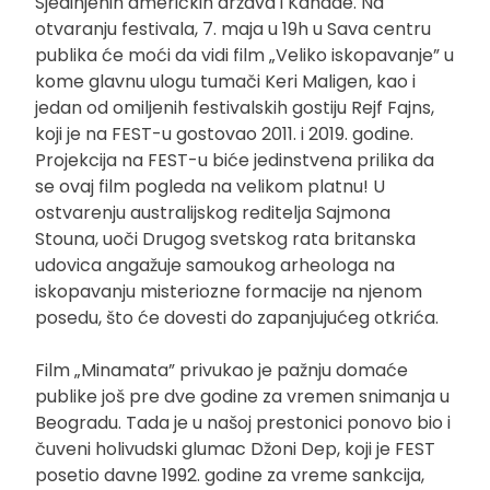
Sjedinjenih američkih država i Kanade. Na
otvaranju festivala, 7. maja u 19h u Sava centru
publika će moći da vidi film „Veliko iskopavanje” u
kome glavnu ulogu tumači Keri Maligen, kao i
jedan od omiljenih festivalskih gostiju Rejf Fajns,
koji je na FEST-u gostovao 2011. i 2019. godine.
Projekcija na FEST-u biće jedinstvena prilika da
se ovaj film pogleda na velikom platnu! U
ostvarenju australijskog reditelja Sajmona
Stouna, uoči Drugog svetskog rata britanska
udovica angažuje samoukog arheologa na
iskopavanju misteriozne formacije na njenom
posedu, što će dovesti do zapanjujućeg otkrića.
Film „Minamata” privukao je pažnju domaće
publike još pre dve godine za vremen snimanja u
Beogradu. Tada je u našoj prestonici ponovo bio i
čuveni holivudski glumac Džoni Dep, koji je FEST
posetio davne 1992. godine za vreme sankcija,