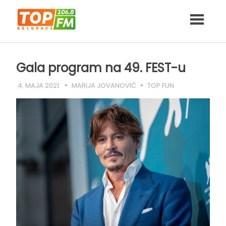
Skip
to
content
Gala program na 49. FEST-u
4. MAJA 2021.
MARIJA JOVANOVIĆ
TOP FUN