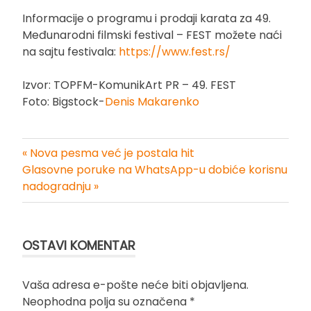
Informacije o programu i prodaji karata za 49.
Međunarodni filmski festival – FEST možete naći
na sajtu festivala:
https://www.fest.rs/
Izvor: TOPFM-KomunikArt PR – 49. FEST
Foto: Bigstock-
Denis Makarenko
« Nova pesma već je postala hit
Kretanje
Glasovne poruke na WhatsApp-u dobiće korisnu
nadogradnju »
članka
OSTAVI KOMENTAR
Vaša adresa e-pošte neće biti objavljena.
Neophodna polja su označena
*