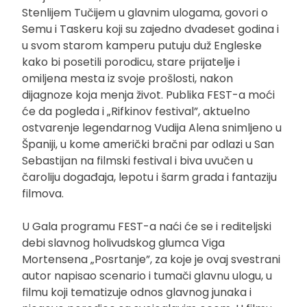
Stenlijem Tučijem u glavnim ulogama, govori o
Semu i Taskeru koji su zajedno dvadeset godina i
u svom starom kamperu putuju duž Engleske
kako bi posetili porodicu, stare prijatelje i
omiljena mesta iz svoje prošlosti, nakon
dijagnoze koja menja život. Publika FEST-a moći
će da pogleda i „Rifkinov festival”, aktuelno
ostvarenje legendarnog Vudija Alena snimljeno u
Španiji, u kome američki bračni par odlazi u San
Sebastijan na filmski festival i biva uvučen u
čaroliju događaja, lepotu i šarm grada i fantaziju
filmova.
U Gala programu FEST-a naći će se i rediteljski
debi slavnog holivudskog glumca Viga
Mortensena „Posrtanje”, za koje je ovaj svestrani
autor napisao scenario i tumači glavnu ulogu, u
filmu koji tematizuje odnos glavnog junaka i