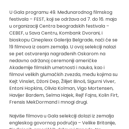
U Gala programu 49. Međunarodnog filmskog
festivala – FEST, koji se održava od 7. do 16. maja
u organizaciji Centra beogradskih festivala –
CEBEF, u Sava Centru, Kombank Dvorani, i
bioskopu Cineplexx Galerija Belgrade, naći će se
19 filmova iz osam zemalja. U ovoj selekciji nalazi
se pet ostvarenja nagrađenih Oskarom na
nedavno održanoj ceremoniji američke
Akademije filmskih umetnosti i nauka, kao i
filmovi velikih glumačkih zvezda, među kojima su
Kejt Vinslet, Džoni Dep, Žilijet Binoš, Sigurni Viver,
Entoni Hopkins, Olivia Kolman, Vigo Mortensen,
Havijer Bardem, Selma Hajek, Rejf Fajns, Kolin Firt,
Frensis MekDormand i mnogi drugi.
Najviše filmova u Gala selekciji dolazi iz zemalja
engleskog govornog područja – Velike Britanije,