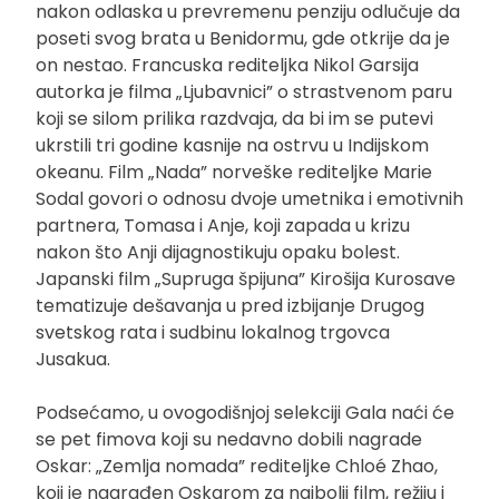
nakon odlaska u prevremenu penziju odlučuje da
poseti svog brata u Benidormu, gde otkrije da je
on nestao. Francuska rediteljka Nikol Garsija
autorka je filma „Ljubavnici” o strastvenom paru
koji se silom prilika razdvaja, da bi im se putevi
ukrstili tri godine kasnije na ostrvu u Indijskom
okeanu. Film „Nada” norveške rediteljke Marie
Sodal govori o odnosu dvoje umetnika i emotivnih
partnera, Tomasa i Anje, koji zapada u krizu
nakon što Anji dijagnostikuju opaku bolest.
Japanski film „Supruga špijuna” Kirošija Kurosave
tematizuje dešavanja u pred izbijanje Drugog
svetskog rata i sudbinu lokalnog trgovca
Jusakua.
Podsećamo, u ovogodišnjoj selekciji Gala naći će
se pet fimova koji su nedavno dobili nagrade
Oskar: „Zemlja nomada” rediteljke Chloé Zhao,
koji je nagrađen Oskarom za najbolji film, režiju i