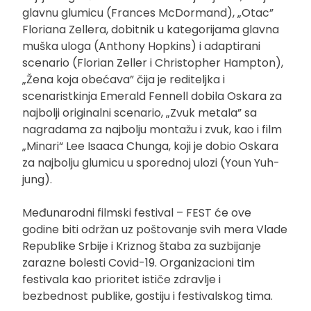
glavnu glumicu (Frances McDormand), „Otac”
Floriana Zellera, dobitnik u kategorijama glavna
muška uloga (Anthony Hopkins) i adaptirani
scenario (Florian Zeller i Christopher Hampton),
„Žena koja obećava” čija je rediteljka i
scenaristkinja Emerald Fennell dobila Oskara za
najbolji originalni scenario, „Zvuk metala” sa
nagradama za najbolju montažu i zvuk, kao i film
„Minari“ Lee Isaaca Chunga, koji je dobio Oskara
za najbolju glumicu u sporednoj ulozi (Youn Yuh-
jung).
Međunarodni filmski festival – FEST će ove
godine biti održan uz poštovanje svih mera Vlade
Republike Srbije i Kriznog štaba za suzbijanje
zarazne bolesti Covid-19. Organizacioni tim
festivala kao prioritet ističe zdravlje i
bezbednost publike, gostiju i festivalskog tima.