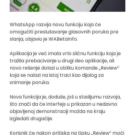
WhatsApp razvija novu funkciju koja će
omogućiti preslušavanje glasovnih poruka pre
slanja, objavio je WABetaInfo.
Aplikacija je već imala vrlo sličnu funkciju koja je
tražila prebacivanje u drugi deo aplikacije, ali
novo rešenje dolazi u obliku komande „Review“
koja se nalazi na istoj traci kao dijalog za
snimanje poruka.
Nova funkcija je, doduše, još u stadijumu razvoja,
što znači da će interfejs u prikazan u nedavno
objavljenoj demonstraciji možda na kraju
izgledati drugačije.
Korisnik će nakon pritiska na tipku „Review“ moći