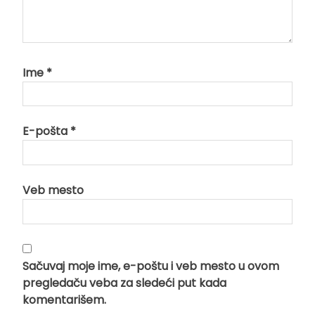
Ime
*
E-pošta
*
Veb mesto
Sačuvaj moje ime, e-poštu i veb mesto u ovom
pregledaču veba za sledeći put kada
komentarišem.