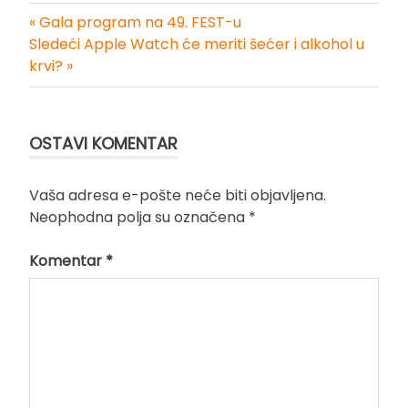
« Gala program na 49. FEST-u
Kretanje
Sledeći Apple Watch će meriti šećer i alkohol u
krvi? »
članka
OSTAVI KOMENTAR
Vaša adresa e-pošte neće biti objavljena.
Neophodna polja su označena
*
Komentar
*