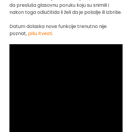
da presluša glasovnu poruku koju su snimili i
nakon toga odlučitida li želi da je pošalje ili izbriše.
Datum dolaska nove funkcije trenutno nije
poznat,
pišu itvesti.