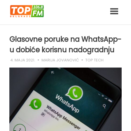
Skip
to
content
Glasovne poruke na WhatsApp-
u dobiće korisnu nadogradnju
4. MAJA 2021.
MARIJA JOVANOVIĆ
TOP TECH