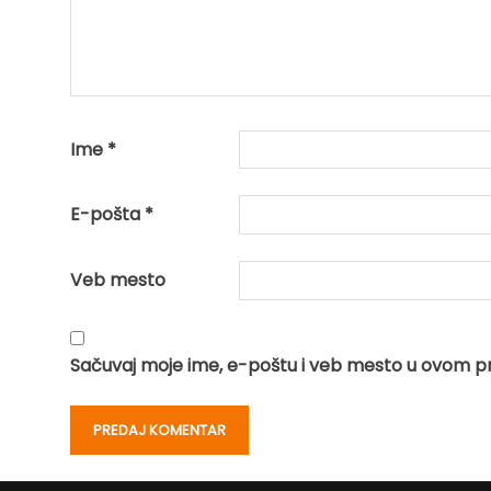
Ime
*
E-pošta
*
Veb mesto
Sačuvaj moje ime, e-poštu i veb mesto u ovom p