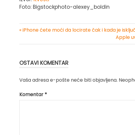
Foto: Bigstockphoto-alexey_boldin
« iPhone ćete moći da locirate čak i kada je isklj
Kretanje
Apple u
članka
OSTAVI KOMENTAR
Vaša adresa e-pošte neće biti objavljena.
Neopho
Komentar
*