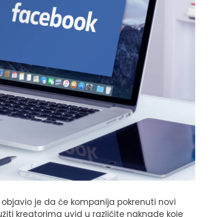
 objavio je da će kompanija pokrenuti novi
žiti kreatorima uvid u različite naknade koje