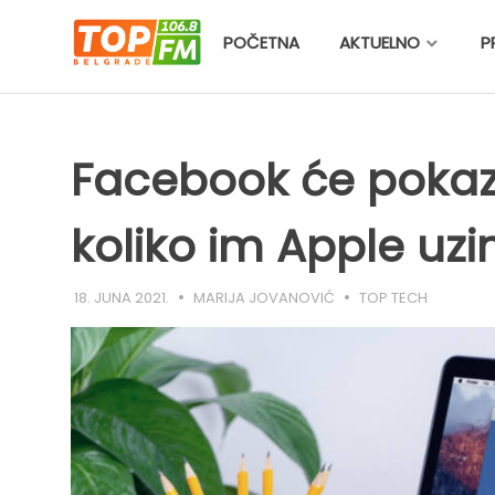
Skip
to
POČETNA
AKTUELNO
P
content
Facebook će pokaz
koliko im Apple uz
18. JUNA 2021.
MARIJA JOVANOVIĆ
TOP TECH