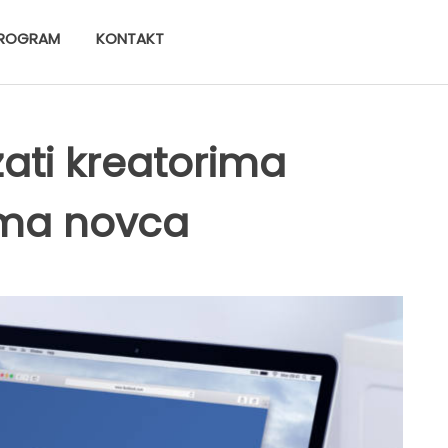
ROGRAM
KONTAKT
ati kreatorima
ima novca