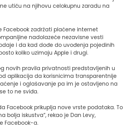
 one utiču na njihovu celokupnu zaradu na
e Facebook zadržati plaćene internet
kompanijine nadolazeće nezavisne vesti
 dodaje i da kad dođe do uvođenja pojedinih
sto koliko uzimaju Apple i drugi.
 novih pravila privatnosti predstavljenih u
d aplikacija da korisnicima transparentnije
raćenje i oglašavanje pa im je ostavljeno na
 se to ne sviđa.
da Facebook prikuplja nove vrste podataka. To
 bolja iskustva“, rekao je Dan Levy,
de Facebook-a.