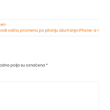
učen
vodi važnu promenu po pitanju ažuriranja iPhone-a »
dna polja su označena
*