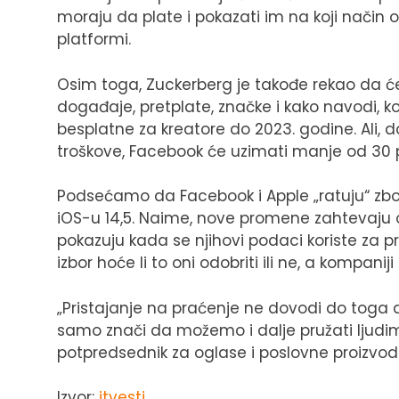
moraju da plate i pokazati im na koji način
platformi.
Osim toga, Zuckerberg je takođe rekao da ć
događaje, pretplate, značke i kako navodi, 
besplatne za kreatore do 2023. godine. Ali,
troškove, Facebook će uzimati manje od 30 po
Podsećamo da Facebook i Apple „ratuju“ zbog
iOS-u 14,5. Naime, nove promene zahtevaju o
pokazuju kada se njihovi podaci koriste za p
izbor hoće li to oni odobriti ili ne, a kompaniji
„Pristajanje na praćenje ne dovodi do toga 
samo znači da možemo i dalje pružati ljudima
potpredsednik za oglase i poslovne proizvo
Izvor:
itvesti