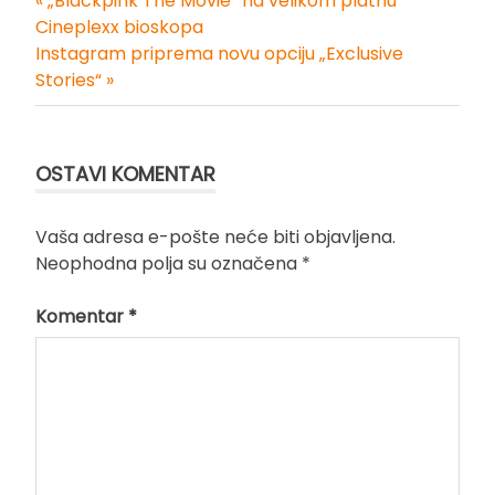
« „Blackpink The Movie“ na velikom platnu
Kretanje
Cineplexx bioskopa
Instagram priprema novu opciju „Exclusive
članka
Stories“ »
OSTAVI KOMENTAR
Vaša adresa e-pošte neće biti objavljena.
Neophodna polja su označena
*
Komentar
*