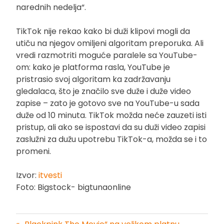
narednih nedelja“.
TikTok nije rekao kako bi duži klipovi mogli da
utiču na njegov omiljeni algoritam preporuka. Ali
vredi razmotriti moguće paralele sa YouTube-
om: kako je platforma rasla, YouTube je
pristrasio svoj algoritam ka zadržavanju
gledalaca, što je značilo sve duže i duže video
zapise – zato je gotovo sve na YouTube-u sada
duže od 10 minuta. TikTok možda neće zauzeti isti
pristup, ali ako se ispostavi da su duži video zapisi
zaslužni za dužu upotrebu TikTok-a, možda se i to
promeni.
Izvor:
itvesti
Foto: Bigstock- bigtunaonline