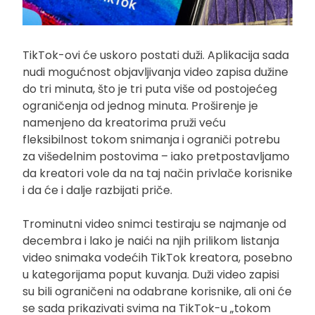
TikTok-ovi će uskoro postati duži. Aplikacija sada
nudi mogućnost objavljivanja video zapisa dužine
do tri minuta, što je tri puta više od postojećeg
ograničenja od jednog minuta. Proširenje je
namenjeno da kreatorima pruži veću
fleksibilnost tokom snimanja i ograniči potrebu
za višedelnim postovima – iako pretpostavljamo
da kreatori vole da na taj način privlače korisnike
i da će i dalje razbijati priče.
Trominutni video snimci testiraju se najmanje od
decembra i lako je naići na njih prilikom listanja
video snimaka vodećih TikTok kreatora, posebno
u kategorijama poput kuvanja. Duži video zapisi
su bili ograničeni na odabrane korisnike, ali oni će
se sada prikazivati svima na TikTok-u „tokom