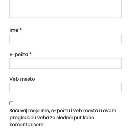
Ime
*
E-pošta
*
Veb mesto
Sačuvaj moje ime, e-poštu i veb mesto u ovom
pregledaču veba za sledeći put kada
komentarišem.