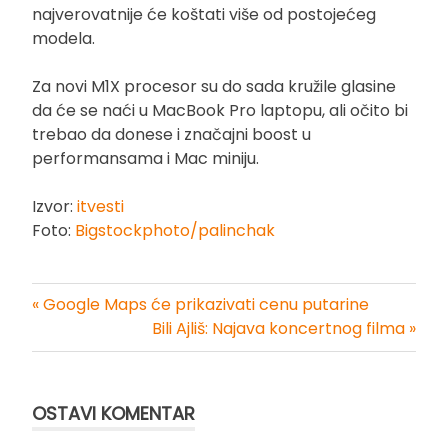
najverovatnije će koštati više od postojećeg
modela.
Za novi M1X procesor su do sada kružile glasine
da će se naći u MacBook Pro laptopu, ali očito bi
trebao da donese i značajni boost u
performansama i Mac miniju.
Izvor:
itvesti
Foto:
Bigstockphoto/palinchak
« Google Maps će prikazivati cenu putarine
Kretanje
Bili Ajliš: Najava koncertnog filma »
članka
OSTAVI KOMENTAR