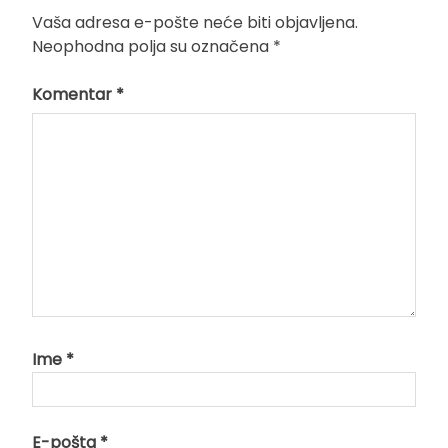
Vaša adresa e-pošte neće biti objavljena.
Neophodna polja su označena
*
Komentar
*
Ime
*
E-pošta
*