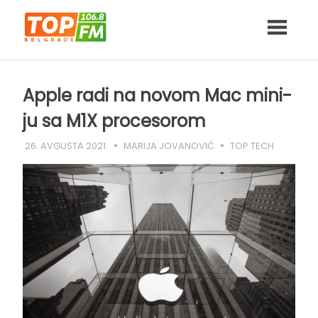
Skip
to
content
Apple radi na novom Mac mini-
ju sa M1X procesorom
26. AVGUSTA 2021.
MARIJA JOVANOVIĆ
TOP TECH