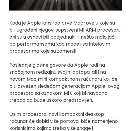
Kada je Apple lansirao prve Mac-ove u koje su
bili ugrađeni njegovi sopstveni M1 ARM procesori,
oni su u osnovi bili podjednaki ili nešto malo jači
po performansama kao modeli sa Intelovim
procesorima koje su zamenili.
Poslednje glasine govore da Apple radi na
značajnom redizajnu svojih laptopa, ali i na
novom Mac mini kompaktnom računaru koji će
biti osvežen sledećom generacijom Apple-ovog
procesora sa oznakom M1X koji bi navodno
trebao da bude uskoro predstavljen.
Osim procesora, novi kompaktni desktop
računar će dobiti više portova, biće namenjeno
korisnicima kojima treba više snage i