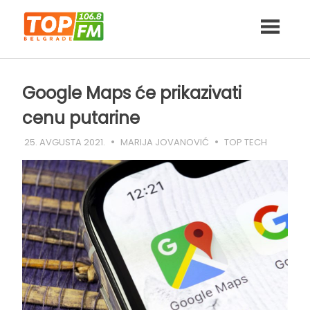
Skip
to
content
Google Maps će prikazivati
cenu putarine
25. AVGUSTA 2021.
MARIJA JOVANOVIĆ
TOP TECH