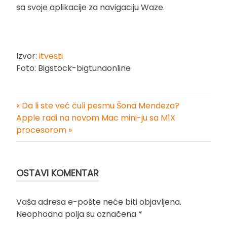
sa svoje aplikacije za navigaciju Waze.
Izvor:
itvesti
Foto: Bigstock-bigtunaonline
« Da li ste već čuli pesmu Šona Mendeza?
Kretanje
Apple radi na novom Mac mini-ju sa M1X
procesorom »
članka
OSTAVI KOMENTAR
Vaša adresa e-pošte neće biti objavljena.
Neophodna polja su označena
*