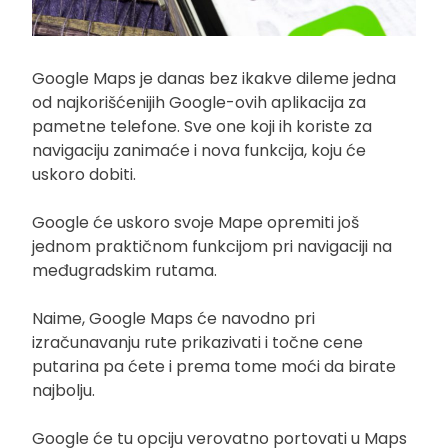
Google Maps je danas bez ikakve dileme jedna
od najkorišćenijih Google-ovih aplikacija za
pametne telefone. Sve one koji ih koriste za
navigaciju zanimaće i nova funkcija, koju će
uskoro dobiti.
Google će uskoro svoje Mape opremiti još
jednom praktičnom funkcijom pri navigaciji na
međugradskim rutama.
Naime, Google Maps će navodno pri
izračunavanju rute prikazivati i točne cene
putarina pa ćete i prema tome moći da birate
najbolju.
Google će tu opciju verovatno portovati u Maps