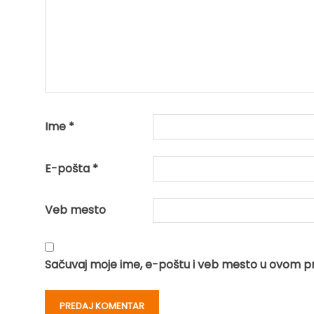
Ime
*
E-pošta
*
Veb mesto
Sačuvaj moje ime, e-poštu i veb mesto u ovom p