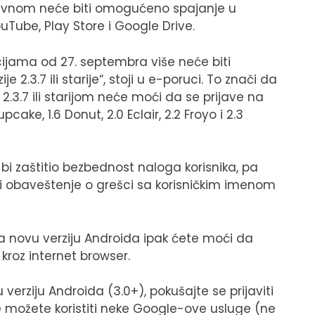
protivnom neće biti omogućeno spajanje u
uTube, Play Store i Google Drive.
ijama od 27. septembra više neće biti
.3.7 ili starije“, stoji u e-poruci. To znači da
.3.7 ili starijom neće moći da se prijave na
upcake, 1.6 Donut, 2.0 Eclair, 2.2 Froyo i 2.3
bi zaštitio bezbednost naloga korisnika, pa
ti obaveštenje o grešci sa korisničkim imenom
na novu verziju Androida ipak ćete moći da
 kroz internet browser.
verziju Androida (3.0+), pokušajte se prijaviti
e možete koristiti neke Google-ove usluge (ne