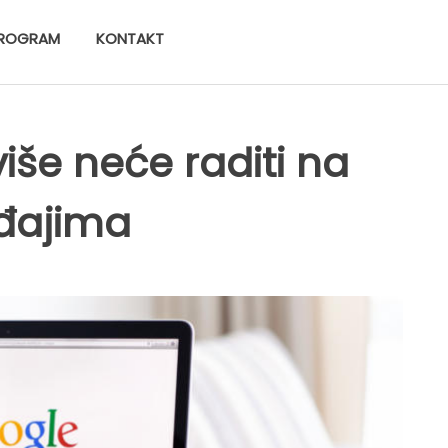
ROGRAM
KONTAKT
više neće raditi na
eđajima