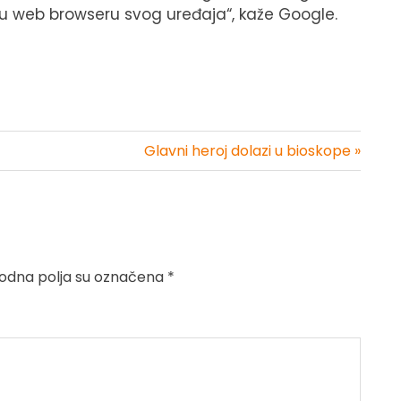
 u web browseru svog uređaja“, kaže Google.
Glavni heroj dolazi u bioskope »
dna polja su označena
*