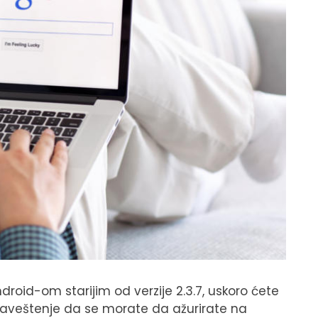
roid-om starijim od verzije 2.3.7, uskoro ćete
baveštenje da se morate da ažurirate na