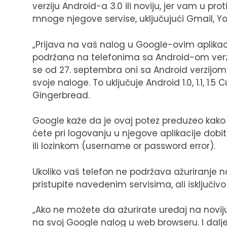
verziju Android-a 3.0 ili noviju, jer vam u 
mnoge njegove servise, uključujući Gmail, Yo
„Prijava na vaš nalog u Google-ovim aplikac
podržana na telefonima sa Android-om verzije 2
se od 27. septembra oni sa Android verzijom 2
svoje naloge. To uključuje Android 1.0, 1.1, 1.5 C
Gingerbread.
Google kaže da je ovaj potez preduzeo kako 
ćete pri logovanju u njegove aplikacije dobi
ili lozinkom (username or password error).
Ukoliko vaš telefon ne podržava ažuriranje 
pristupite navedenim servisima, ali isključivo
„Ako ne možete da ažurirate uređaj na noviju 
na svoj Google nalog u web browseru. I dalj