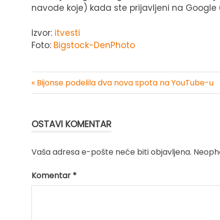
navode koje) kada ste prijavljeni na Google
Izvor:
itvesti
Foto:
Bigstock-DenPhoto
« Bijonse podelila dva nova spota na YouTube-u
Kretanje
članka
OSTAVI KOMENTAR
Vaša adresa e-pošte neće biti objavljena.
Neopho
Komentar
*