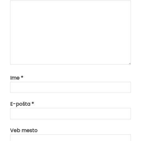
Ime
*
E-pošta
*
Veb mesto