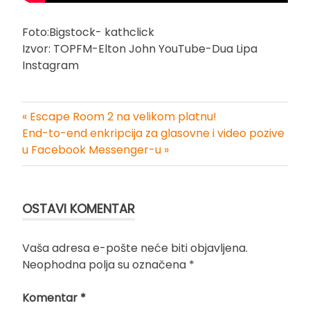
Foto:Bigstock- kathclick
Izvor: TOPFM-Elton John YouTube-Dua Lipa
Instagram
« Escape Room 2 na velikom platnu!
Kretanje
End-to-end enkripcija za glasovne i video pozive
u Facebook Messenger-u »
članka
OSTAVI KOMENTAR
Vaša adresa e-pošte neće biti objavljena.
Neophodna polja su označena
*
Komentar
*