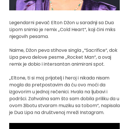
Legendarni pevač Elton Džon u saradnji sa Dua
Lipom snimio je remix „Cold Heart“, koji čini miks
njegovih pesama.
Naime, Džon peva stihove singla „“Sacrifice“, dok
Lipa peva delove pesme „Rocket Man“, a ovaj
remix je dobio i intersantan animirani spot.
„Eltone, ti si moj prijatelj i heroj i nikada nisam
mogla da pretpostavim da ću ovo moći da
izgovorim u jednoj rečenici. Hvala na ljubavi i
podršci. Zahvalna sam što sam dobila priliku da u
ovom žibotu stvaram muziku sa tobom“, napisala
je Dua Lipa na društvenoj mreži Instagram.