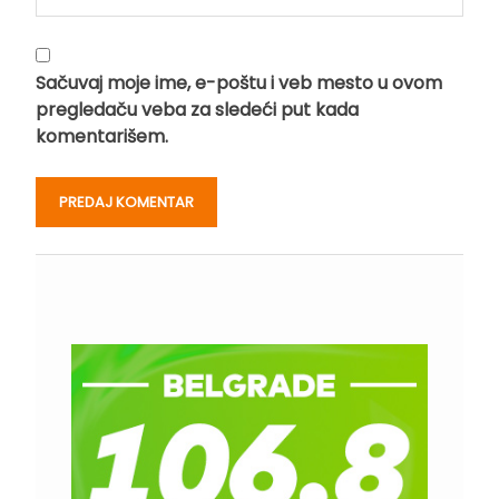
Sačuvaj moje ime, e-poštu i veb mesto u ovom
pregledaču veba za sledeći put kada
komentarišem.