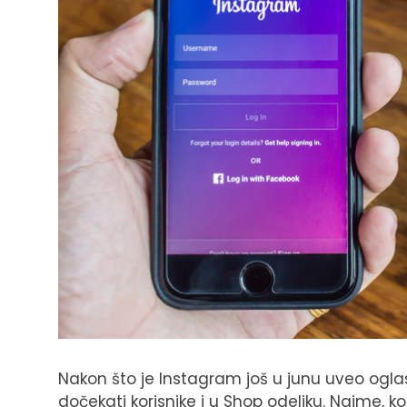
Nakon što je Instagram još u junu uveo oglase
dočekati korisnike i u Shop odeljku. Naime, ko