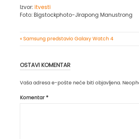
Izvor:
itvesti
Foto: Bigstockphoto-Jirapong Manustrong
« Samsung predstavio Galaxy Watch 4
Kretanje
članka
OSTAVI KOMENTAR
Vaša adresa e-pošte neće biti objavljena.
Neopho
Komentar
*