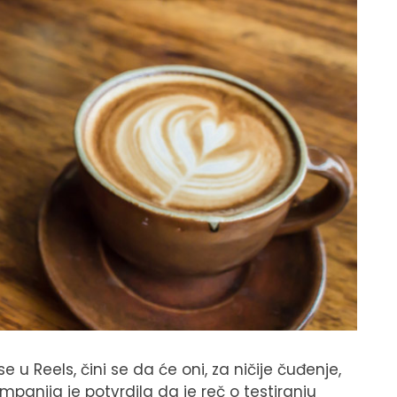
 u Reels, čini se da će oni, za ničije čuđenje,
mpanija je potvrdila da je reč o testiranju