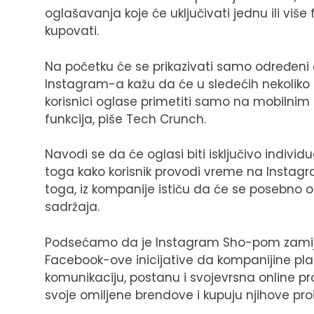
oglašavanja koje će uključivati jednu ili više
kupovati.
Na početku će se prikazivati samo određeni og
Instagram-a kažu da će u sledećih nekoliko mes
korisnici oglase primetiti samo na mobilnim
funkcija, piše Tech Crunch.
Navodi se da će oglasi biti isključivo individu
toga kako korisnik provodi vreme na Instagra
toga, iz kompanije ističu da će se posebno o
sadržaja.
Podsećamo da je Instagram Sho-pom zamijen
Facebook-ove inicijative da kompanijine pla
komunikaciju, postanu i svojevrsna online p
svoje omiljene brendove i kupuju njihove pro