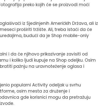
 fotografija preko kojih će se proizvodi moći
lašivači iz Sjedinjenih Američkih Država, ali iz
eci proširiti tržište. Ali, treba istaći da će
 uređajima, budući da je Shop mobile-only
alni i da će njihovo prikazivanje zavisiti od
mu i koliko ljudi kupuje na Shop odeljku. Osim
bratiti pažnju na uravnoteženje oglasa i
io popularni Activity odeljak u svrhu
tforme, osim mesta za druženje i
rodavnica gde korisnici mogu da pretražuju
izvode.