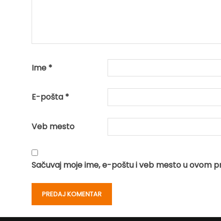
Ime
*
E-pošta
*
Veb mesto
Sačuvaj moje ime, e-poštu i veb mesto u ovom p