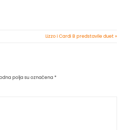
Lizzo i Cardi B predstavile duet »
dna polja su označena
*