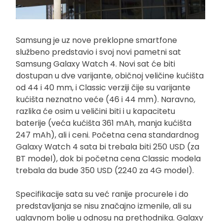
Samsung je uz nove preklopne smartfone
službeno predstavio i svoj novi pametni sat
Samsung Galaxy Watch 4. Novi sat će biti
dostupan u dve varijante, običnoj veličine kućišta
od 44 i 40 mm, i Classic verziji čije su varijante
kućišta neznatno veće (46 i 44 mm). Naravno,
razlika će osim u veličini biti i u kapacitetu
baterije (veća kućišta 361 mAh, manja kućišta
247 mAh), ali i ceni. Početna cena standardnog
Galaxy Watch 4 sata bi trebala biti 250 USD (za
BT model), dok bi početna cena Classic modela
trebala da bude 350 USD (2240 za 4G model).
Specifikacije sata su već ranije procurele i do
predstavljanja se nisu značajno izmenile, ali su
uglavnom bolje u odnosu na prethodnika. Galaxy