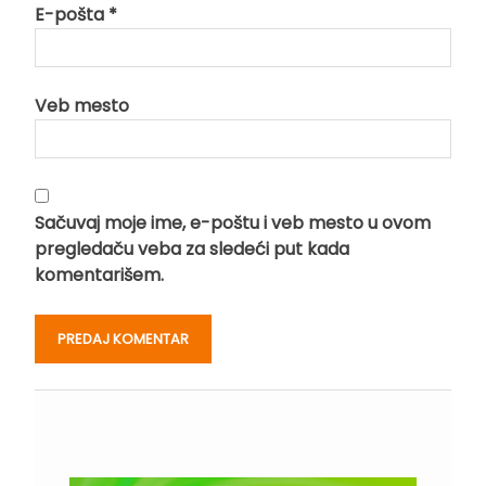
E-pošta
*
Veb mesto
Sačuvaj moje ime, e-poštu i veb mesto u ovom
pregledaču veba za sledeći put kada
komentarišem.