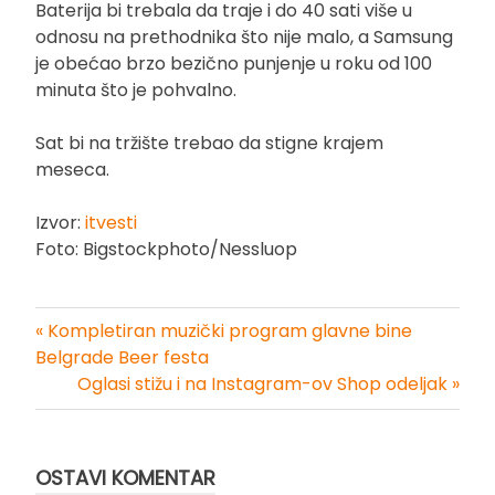
Baterija bi trebala da traje i do 40 sati više u
odnosu na prethodnika što nije malo, a Samsung
je obećao brzo bezično punjenje u roku od 100
minuta što je pohvalno.
Sat bi na tržište trebao da stigne krajem
meseca.
Izvor:
itvesti
Foto: Bigstockphoto/Nessluop
« Kompletiran muzički program glavne bine
Kretanje
Belgrade Beer festa
Oglasi stižu i na Instagram-ov Shop odeljak »
članka
OSTAVI KOMENTAR