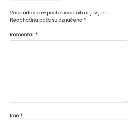
Vaša adresa e-pošte neće biti objavljena.
Neophodna polja su označena
*
Komentar
*
Ime
*