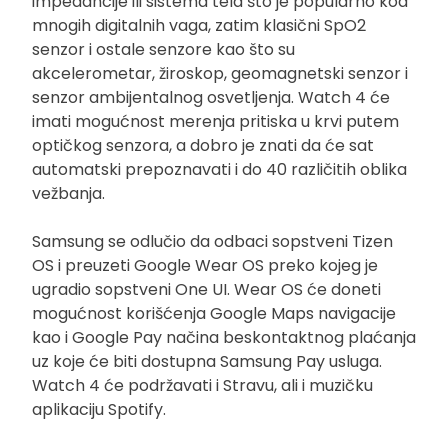
impedancije ili sistema tela što je popularno kod
mnogih digitalnih vaga, zatim klasični SpO2
senzor i ostale senzore kao što su
akcelerometar, žiroskop, geomagnetski senzor i
senzor ambijentalnog osvetljenja. Watch 4 će
imati mogućnost merenja pritiska u krvi putem
optičkog senzora, a dobro je znati da će sat
automatski prepoznavati i do 40 različitih oblika
vežbanja.
Samsung se odlučio da odbaci sopstveni Tizen
OS i preuzeti Google Wear OS preko kojeg je
ugradio sopstveni One UI. Wear OS će doneti
mogućnost korišćenja Google Maps navigacije
kao i Google Pay načina beskontaktnog plaćanja
uz koje će biti dostupna Samsung Pay usluga.
Watch 4 će podržavati i Stravu, ali i muzičku
aplikaciju Spotify.