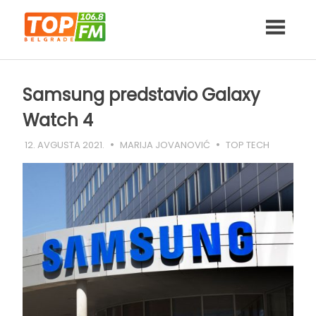
Skip
to
content
Samsung predstavio Galaxy
Watch 4
12. AVGUSTA 2021.
MARIJA JOVANOVIĆ
TOP TECH