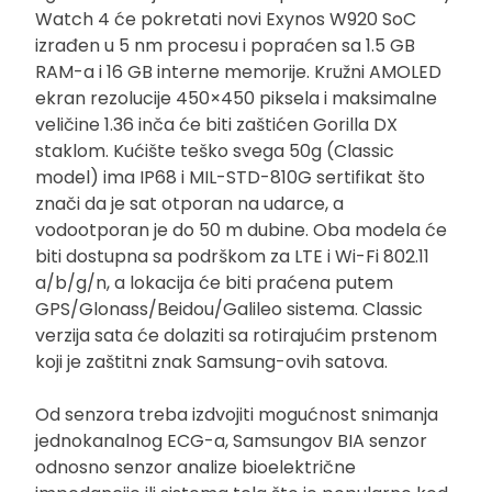
Watch 4 će pokretati novi Exynos W920 SoC
izrađen u 5 nm procesu i popraćen sa 1.5 GB
RAM-a i 16 GB interne memorije. Kružni AMOLED
ekran rezolucije 450×450 piksela i maksimalne
veličine 1.36 inča će biti zaštićen Gorilla DX
staklom. Kućište teško svega 50g (Classic
model) ima IP68 i MIL-STD-810G sertifikat što
znači da je sat otporan na udarce, a
vodootporan je do 50 m dubine. Oba modela će
biti dostupna sa podrškom za LTE i Wi-Fi 802.11
a/b/g/n, a lokacija će biti praćena putem
GPS/Glonass/Beidou/Galileo sistema. Classic
verzija sata će dolaziti sa rotirajućim prstenom
koji je zaštitni znak Samsung-ovih satova.
Od senzora treba izdvojiti mogućnost snimanja
jednokanalnog ECG-a, Samsungov BIA senzor
odnosno senzor analize bioelektrične