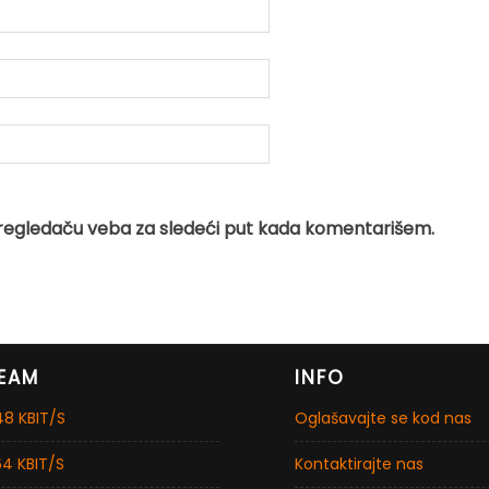
regledaču veba za sledeći put kada komentarišem.
EAM
INFO
8 KBIT/S
Oglašavajte se kod nas
4 KBIT/S
Kontaktirajte nas