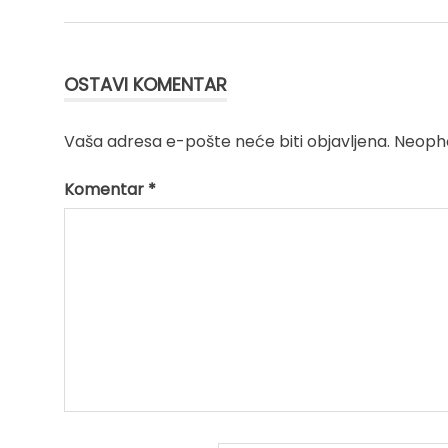
Kretanje
članka
OSTAVI KOMENTAR
Vaša adresa e-pošte neće biti objavljena.
Neopho
Komentar
*