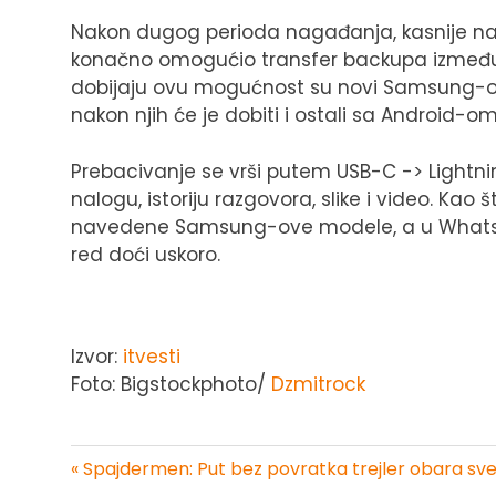
Nakon dugog perioda nagađanja, kasnije naj
konačno omogućio transfer backupa između iP
dobijaju ovu mogućnost su novi Samsung-ovi 
nakon njih će je dobiti i ostali sa Android-om 10
Prebacivanje se vrši putem USB-C -> Lightni
nalogu, istoriju razgovora, slike i video. Kao
navedene Samsung-ove modele, a u WhatsAp
red doći uskoro.
Izvor:
itvesti
Foto: Bigstockphoto/
Dzmitrock
« Spajdermen: Put bez povratka trejler obara sv