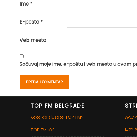
Ime
*
E-pošta
*
Veb mesto
Sačuvaj moje ime, e-poštu i veb mesto u ovom p
TOP FM BELGRADE
STR
Kako da slušate TOP FM?
AAC 4
TOP FM iOS
MP3 6