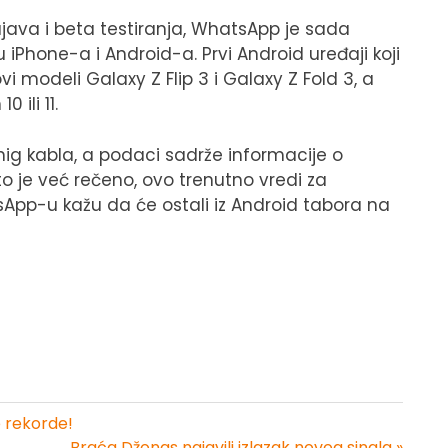
ava i beta testiranja, WhatsApp je sada
hone-a i Android-a. Prvi Android uređaji koji
modeli Galaxy Z Flip 3 i Galaxy Z Fold 3, a
 ili 11.
nig kabla, a podaci sadrže informacije o
 što je već rečeno, ovo trenutno vredi za
p-u kažu da će ostali iz Android tabora na
e rekorde!
Braća Džonas najavili izlazak novog singla »