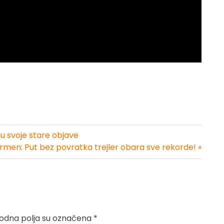
ju svoje stare objave
rmen: Put bez povratka trejler obara sve rekorde! »
dna polja su označena
*