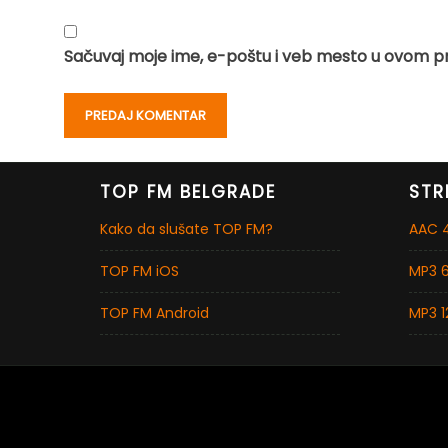
Sačuvaj moje ime, e-poštu i veb mesto u ovom p
TOP FM BELGRADE
STR
Kako da slušate TOP FM?
AAC 4
TOP FM iOS
MP3 6
TOP FM Android
MP3 1