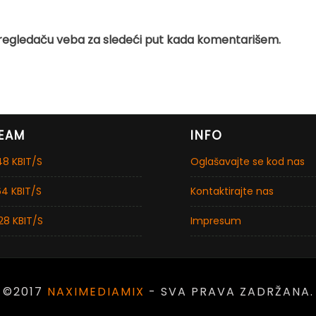
regledaču veba za sledeći put kada komentarišem.
EAM
INFO
8 KBIT/S
Oglašavajte se kod nas
4 KBIT/S
Kontaktirajte nas
28 KBIT/S
Impresum
©2017
NAXIMEDIAMIX
- SVA PRAVA ZADRŽANA.