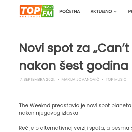
Skip
to
POČETNA
AKTUELNO
P
content
Novi spot za „Can’t
nakon šest godina
7. SEPTEMBRA 2021.
MARIJA JOVANOVIĆ
TOP MUSIC
The Weeknd predstavio je novi spot planetar
nakon njegovog izlaska.
Reč je o alternativnoj verziji spota, a pes