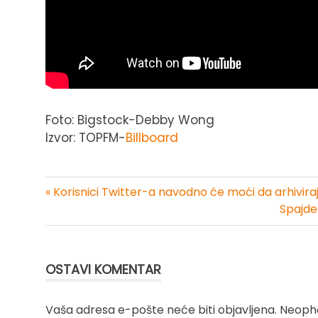
Foto: Bigstock-Debby Wong
Izvor: TOPFM-
Billboard
« Korisnici Twitter-a navodno će moći da arhivira
Kretanje
Spajde
članka
OSTAVI KOMENTAR
Vaša adresa e-pošte neće biti objavljena.
Neopho