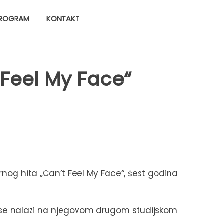
ROGRAM
KONTAKT
 Feel My Face“
nog hita „Can’t Feel My Face“, šest godina
ma se nalazi na njegovom drugom studijskom