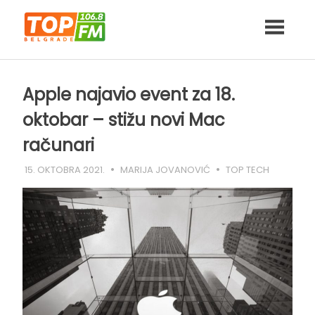
Skip
to
content
Apple najavio event za 18.
oktobar – stižu novi Mac
računari
15. OKTOBRA 2021.
MARIJA JOVANOVIĆ
TOP TECH