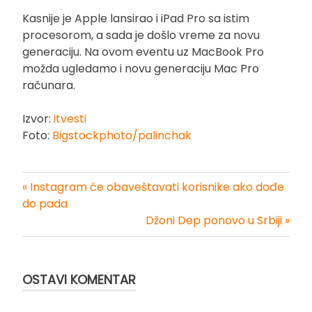
Kasnije je Apple lansirao i iPad Pro sa istim
procesorom, a sada je došlo vreme za novu
generaciju. Na ovom eventu uz MacBook Pro
možda ugledamo i novu generaciju Mac Pro
računara.
Izvor:
itvesti
Foto:
Bigstockphoto/palinchak
« Instagram će obaveštavati korisnike ako dođe
Kretanje
do pada
Džoni Dep ponovo u Srbiji »
članka
OSTAVI KOMENTAR