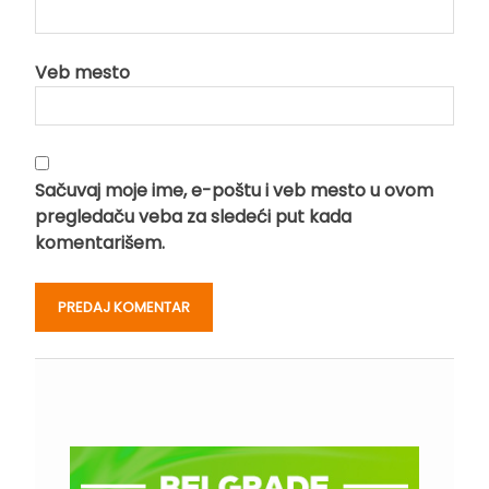
Veb mesto
Sačuvaj moje ime, e-poštu i veb mesto u ovom
pregledaču veba za sledeći put kada
komentarišem.