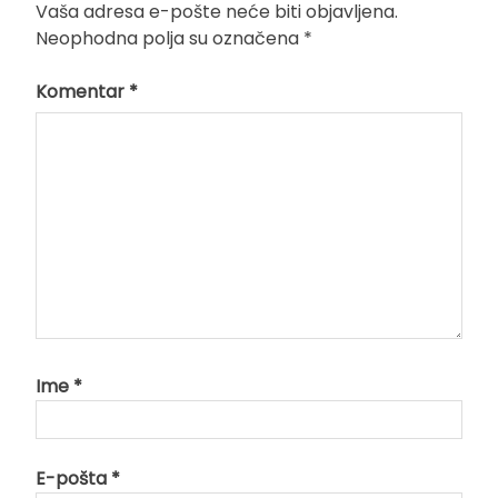
Vaša adresa e-pošte neće biti objavljena.
Neophodna polja su označena
*
Komentar
*
Ime
*
E-pošta
*