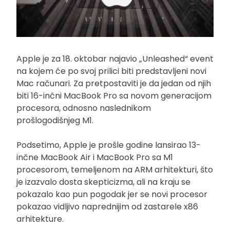
Apple je za 18. oktobar najavio „Unleashed“ event
na kojem će po svoj prilici biti predstavljeni novi
Mac računari. Za pretpostaviti je da jedan od njih
biti 16-inčni MacBook Pro sa novom generacijom
procesora, odnosno naslednikom
prošlogodišnjeg M1.
Podsetimo, Apple je prošle godine lansirao 13-
inčne MacBook Air i MacBook Pro sa M1
procesorom, temeljenom na ARM arhitekturi, što
je izazvalo dosta skepticizma, ali na kraju se
pokazalo kao pun pogodak jer se novi procesor
pokazao vidljivo naprednijim od zastarele x86
arhitekture.