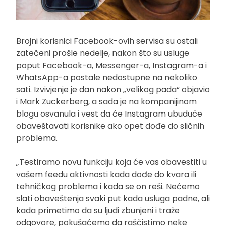
Brojni korisnici Facebook-ovih servisa su ostali
zatečeni prošle nedelje, nakon što su usluge
poput Facebook-a, Messenger-a, Instagram-a i
WhatsApp-a postale nedostupne na nekoliko
sati. Izvivjenje je dan nakon „velikog pada“ objavio
i Mark Zuckerberg, a sada je na kompanijinom
blogu osvanula i vest da će Instagram ubuduće
obaveštavati korisnike ako opet dođe do sličnih
problema.
„Testiramo novu funkciju koja će vas obavestiti u
vašem feedu aktivnosti kada dođe do kvara ili
tehničkog problema i kada se on reši. Nećemo
slati obaveštenja svaki put kada usluga padne, ali
kada primetimo da su ljudi zbunjeni i traže
odgovore, pokušaćemo da raščistimo neke