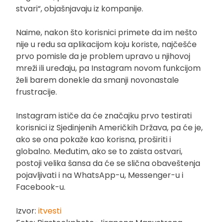
stvari“, objašnjavaju iz kompanije.
Naime, nakon što korisnici primete da im nešto
nije u redu sa aplikacijom koju koriste, najčešće
prvo pomisle da je problem upravo u njihovoj
mreži ili uređaju, pa Instagram novom funkcijom
želi barem donekle da smanji novonastale
frustracije.
Instagram ističe da će značajku prvo testirati
korisnici iz Sjedinjenih Američkih Država, pa će je,
ako se ona pokaže kao korisna, proširiti i
globalno. Međutim, ako se to zaista ostvari,
postoji velika šansa da će se slična obaveštenja
pojavljivati i na WhatsApp-u, Messenger-u i
Facebook-u.
Izvor:
itvesti