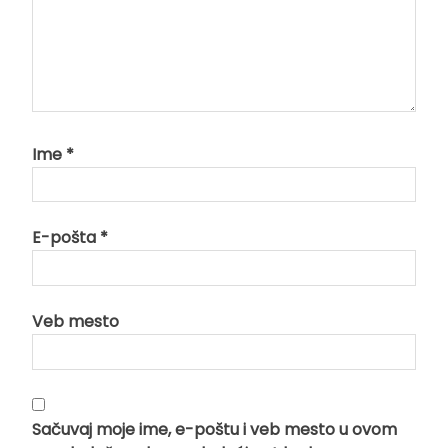
Ime
*
E-pošta
*
Veb mesto
Sačuvaj moje ime, e-poštu i veb mesto u ovom