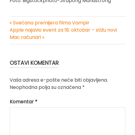
Foto: Bigstockphoto-Jirapong Manustrong
« Svečana premijera filma Vampir
Kretanje
Apple najavio event za 18. oktobar – stižu novi
Mac računari »
članka
OSTAVI KOMENTAR
Vaša adresa e-pošte neće biti objavljena.
Neophodna polja su označena
*
Komentar
*