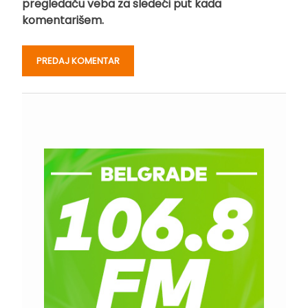
pregledaču veba za sledeći put kada
komentarišem.