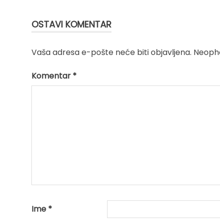
članka
OSTAVI KOMENTAR
Vaša adresa e-pošte neće biti objavljena.
Neopho
Komentar
*
Ime
*