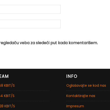
regledaču veba za sledeći put kada komentarišem.
EAM
INFO
8 KBIT/S
Oglašavajte se kod nas
4 KBIT/S
Kontaktirajte nas
28 KBIT/S
Impresum