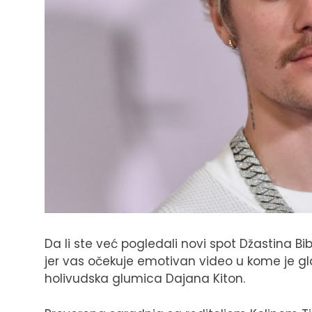
Da li ste već pogledali novi spot Džastina Bib
jer vas očekuje emotivan video u kome je g
holivudska glumica Dajana Kiton.