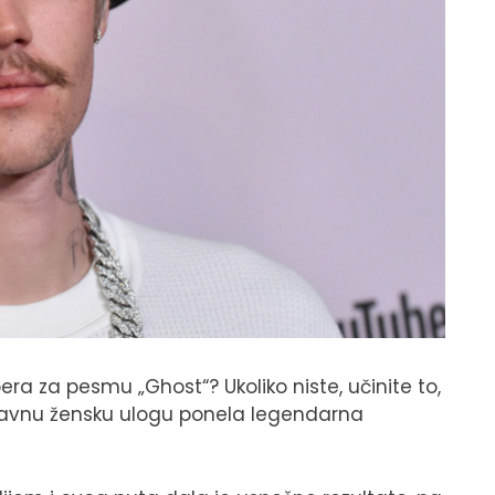
era za pesmu „Ghost“? Ukoliko niste, učinite to,
lavnu žensku ulogu ponela legendarna