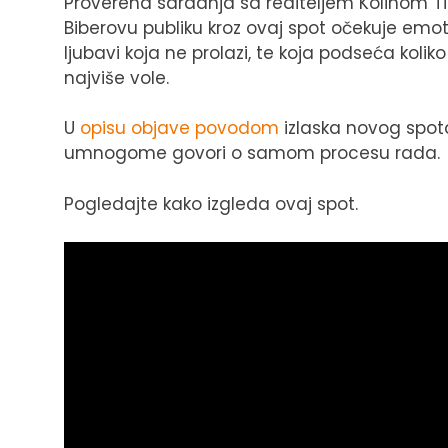
Proverena saradnja sa rediteljem Kolinom Til
Biberovu publiku kroz ovaj spot očekuje emot
ljubavi koja ne prolazi, te koja podseća koli
najviše vole.
U
opisu objave povodom
izlaska novog spota 
umnogome govori o samom procesu rada.
Pogledajte kako izgleda ovaj spot.