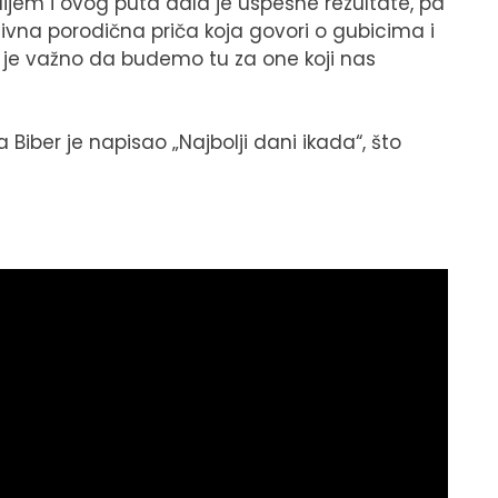
ijem i ovog puta dala je uspešne rezultate, pa
ivna porodična priča koja govori o gubicima i
ko je važno da budemo tu za one koji nas
Biber je napisao „Najbolji dani ikada“, što