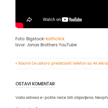
Foto: Bigstock-
kathclick
Izvor: Jonas Brothers YouTube
« Xiaomi će uskoro predstaviti telefon sa 4K ek
Kretanje
članka
OSTAVI KOMENTAR
Vaša adresa e-pošte neće biti objavljena.
Neopho