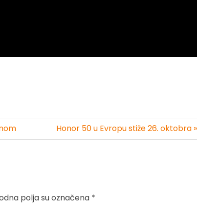
ranom
Honor 50 u Evropu stiže 26. oktobra »
dna polja su označena
*