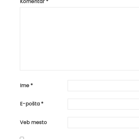
Komentar
*
Ime
*
E-pošta
*
Veb mesto