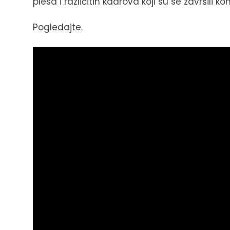
plesa i različitih kadrova koji su se završili
Pogledajte.