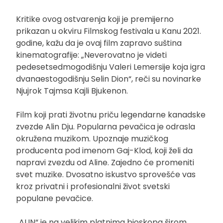
Kritike ovog ostvarenja koji je premijerno
prikazan u okviru Filmskog festivala u Kanu 2021.
godine, kažu da je ovaj film zapravo suština
kinematografije: „Neverovatno je videti
pedesetsedmogodišnju Valeri Lemersije koja igra
dvanaestogodišnju Selin Dion“, reči su novinarke
Njujrok Tajmsa Kajli Bjukenon.
Film koji prati životnu priču legendarne kanadske
zvezde Alin Dju. Popularna pevačica je odrasla
okružena muzikom. Upoznaje muzičkog
producenta pod imenom Gaj-Klod, koji želi da
napravi zvezdu od Aline. Zajedno će promeniti
svet muzike. Dvosatno iskustvo sprovešće vas
kroz privatni i profesionalni život svetski
populane pevačice.
„ALIN“ je na velikim platnima bioskopa širom