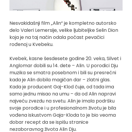
Nesvakidašnji film „Alin“ je kompletno autorsko
delo Valeri Lemersije, velike ljubiteljke Selin Dion
koja je na taj način odala počast pevačici
rođenoj u Kvebeku.
Kvebek, kasne šesdesete godine 20. veka, Silvet i
Anglomar dobili su 14. dete – Alin. U porodici Dju
muzika se smatra posebnom i bili su presrećni
kada je Alin dobila magičan dar – zlatni glas.
Kada je producent Gaj-Klod čuje, od tada ima
samo jednu misao na umu – da od Alin napravi
najveću zvezdu na svetu. Alin je imala podršku
svoje porodice i u profesionalnom životu je bila
vođena iskustvom Gaja-Kloda to je bio veoma
dobar recept da se ispišu stranice
nezaboravnog života Alin Dju.