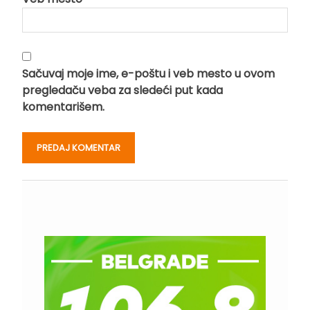
Sačuvaj moje ime, e-poštu i veb mesto u ovom
pregledaču veba za sledeći put kada
komentarišem.