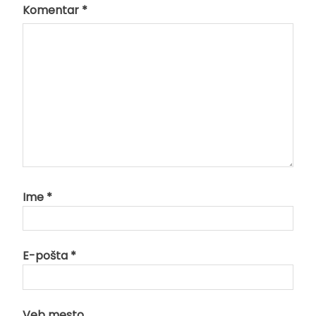
Komentar
*
Ime
*
E-pošta
*
Veb mesto