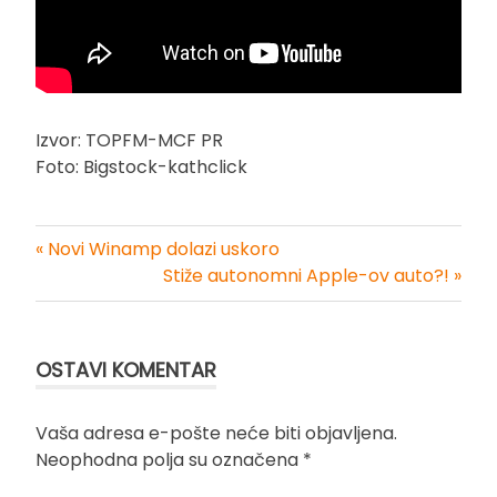
Izvor: TOPFM-MCF PR
Foto: Bigstock-kathclick
« Novi Winamp dolazi uskoro
Kretanje
Stiže autonomni Apple-ov auto?! »
članka
OSTAVI KOMENTAR
Vaša adresa e-pošte neće biti objavljena.
Neophodna polja su označena
*