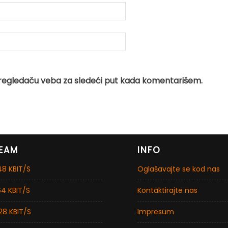
regledaču veba za sledeći put kada komentarišem.
EAM
INFO
8 KBIT/S
Oglašavajte se kod nas
4 KBIT/S
Kontaktirajte nas
28 KBIT/S
Impresum