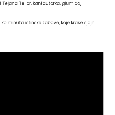
se i Tejana Tejlor, kantautorka, glumica,
liko minuta istinske zabave, koje krase sjajni