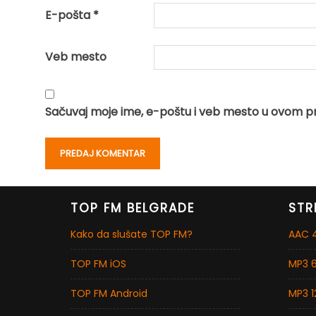
E-pošta
*
Veb mesto
Sačuvaj moje ime, e-poštu i veb mesto u ovom p
TOP FM BELGRADE
STR
Kako da slušate TOP FM?
AAC 4
TOP FM iOS
MP3 6
TOP FM Android
MP3 1