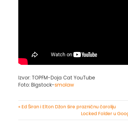
Izvor: TOPFM-Doja Cat YouTube
Foto: Bigstock-
smolaw
« Ed Širan i Elton Džon šire prazničnu čaroliju
Kretanje
Locked Folder u Goog
članka