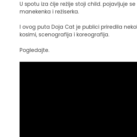
U spotu iza čije režije stoji child. pojavljuje 
manekenka i režiserka.
I ovog puta Doja Cat je publici priredila neko
kosimi, scenografija i koreografija.
Pogledajte.