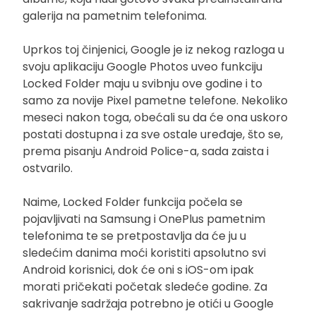
galerija na pametnim telefonima.
Uprkos toj činjenici, Google je iz nekog razloga u
svoju aplikaciju Google Photos uveo funkciju
Locked Folder maju u svibnju ove godine i to
samo za novije Pixel pametne telefone. Nekoliko
meseci nakon toga, obećali su da će ona uskoro
postati dostupna i za sve ostale uređaje, što se,
prema pisanju Android Police-a, sada zaista i
ostvarilo.
Naime, Locked Folder funkcija počela se
pojavljivati na Samsung i OnePlus pametnim
telefonima te se pretpostavlja da će ju u
sledećim danima moći koristiti apsolutno svi
Android korisnici, dok će oni s iOS-om ipak
morati pričekati početak sledeće godine. Za
sakrivanje sadržaja potrebno je otići u Google