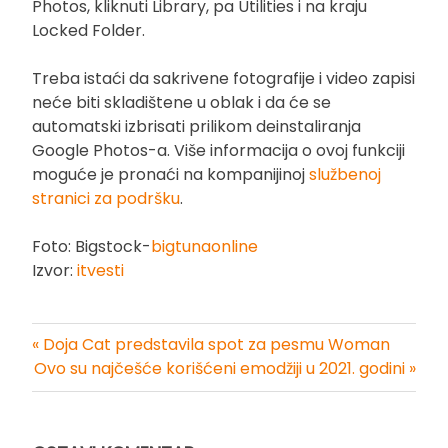
Photos, kliknuti Library, pa Utilities i na kraju
Locked Folder.
Treba istaći da sakrivene fotografije i video zapisi
neće biti skladištene u oblak i da će se
automatski izbrisati prilikom deinstaliranja
Google Photos-a. Više informacija o ovoj funkciji
moguće je pronaći na kompanijinoj
službenoj
stranici za podršku
.
Foto: Bigstock-
bigtunaonline
Izvor:
itvesti
« Doja Cat predstavila spot za pesmu Woman
Kretanje
Ovo su najčešće korišćeni emodžiji u 2021. godini »
članka