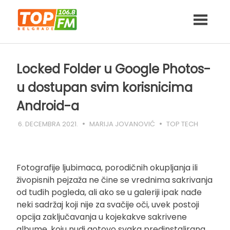
Skip
to
content
Locked Folder u Google Photos-
u dostupan svim korisnicima
Android-a
6. DECEMBRA 2021.
MARIJA JOVANOVIĆ
TOP TECH
Fotografije ljubimaca, porodičnih okupljanja ili
živopisnih pejzaža ne čine se vrednima sakrivanja
od tuđih pogleda, ali ako se u galeriji ipak nađe
neki sadržaj koji nije za svačije oči, uvek postoji
opcija zaključavanja u kojekakve sakrivene
albume, koju nudi gotovo svaka predinstalirana