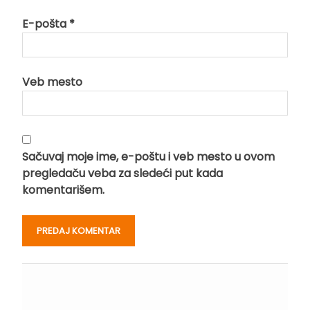
E-pošta
*
Veb mesto
Sačuvaj moje ime, e-poštu i veb mesto u ovom
pregledaču veba za sledeći put kada
komentarišem.