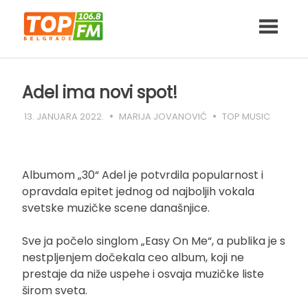
Skip
to
content
Adel ima novi spot!
13. JANUARA 2022.
MARIJA JOVANOVIĆ
TOP MUSIC
Albumom „30“ Adel je potvrdila popularnost i
opravdala epitet jednog od najboljih vokala
svetske muzičke scene današnjice.
Sve ja počelo singlom „Easy On Me“, a publika je s
nestpljenjem dočekala ceo album, koji ne
prestaje da niže uspehe i osvaja muzičke liste
širom sveta.