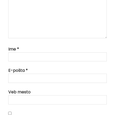
Ime
*
E-pošta
*
Veb mesto