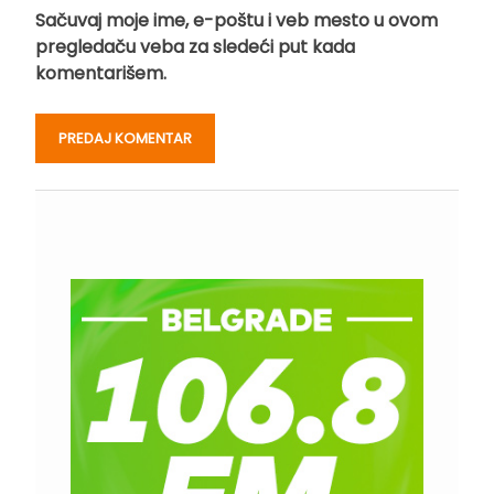
Sačuvaj moje ime, e-poštu i veb mesto u ovom
pregledaču veba za sledeći put kada
komentarišem.