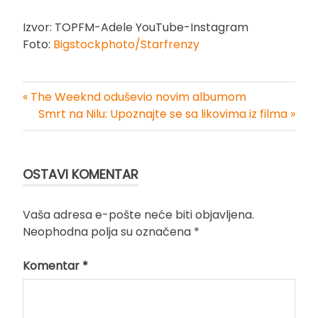
Izvor: TOPFM-Adele YouTube-Instagram
Foto:
Bigstockphoto/Starfrenzy
« The Weeknd oduševio novim albumom
Kretanje
Smrt na Nilu: Upoznajte se sa likovima iz filma »
članka
OSTAVI KOMENTAR
Vaša adresa e-pošte neće biti objavljena.
Neophodna polja su označena
*
Komentar
*