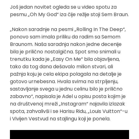
Još jedan novitet ogleda se u video spotu za
pesmu „Oh My God“ iza čije režije stoji Sem Braun.
„Nakon saradnje na pesmi „Rolling In The Deep“,
ponovo sam imala priliku da radim sa Semom
Braunom. Naša saradnja nakon jedne decenije
bila je prilično nostalgična. Spot smo snimali u
trenutku kada je „Easy On Me“ bila objavljena,
tako da tog dana dešavalo milion stvari, ali
pažnja koju je cela ekipa polagala na detalje je
gotovo urnebesna. Hvala svima na strpljenju,
sastavljanje svega u jednu celinu bilo je prilično
zabavno“, napisala je Adel u opisu posta kojim je
na društvenoj mreži „Instagram“ najavila izlazak
spota, zahvalivši i se Harisu Ridu, „Louis Vuitton“-u
i Vivijen Vestvud na stajlingu koji je ponela.