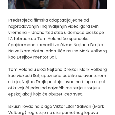
Predstojeća filmska adaptacija jedne od
najprodavanijih i najhvaljenijih video igara svih
vremena – Uncharted stiže u domaće bioskope
17. februara, a Tom Holand će spandeks
Spajdermena zameniti za čizme Nejtana Drejka.
Na velikom platnu pridružiće mu se Mark Volberg
kao Drejkov mentor Sali.
Tom Holand u ulozi Nejtana Drejka i Mark Volberg
kao vickasti Sali, upoznaće publiku sa avanturom
u kojoj Nejtan Drejk postaje lovac na blago usput
otkrivajući jednu od najvećih misterija istorije u
epskoj akciji koja će obuzeti ceo svet.
Iskusni lovac na blago Viktor „Sali“ Salivan (Mark
Volberg) regrutuje na ulici pametnog lopova