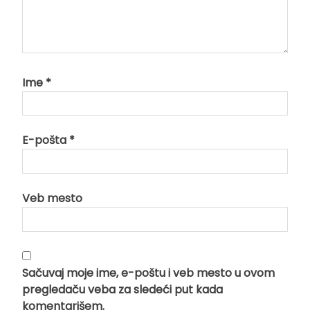
Ime
*
E-pošta
*
Veb mesto
Sačuvaj moje ime, e-poštu i veb mesto u ovom
pregledaču veba za sledeći put kada
komentarišem.