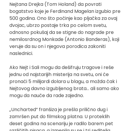
Nejtana Drejka (Tom Holand) da povrati
bogatstvo koje je Ferdinand Magelan izgubio pre
500 godina. Ono što počinje kao pljačka za ovaj
dvojac, ubrzo postaje trka po celom svetu,
odnosno pokušaj da se stigne do nagrade pre
nemilosrdnog Monkade (Antonio Banderas), koji
veruje da su on i njegova porodica zakoniti
naslednici.
Ako Nejt i Sali mogu da dešifruju tragove i reše
jednu od najstarijih misterija na svetu, oni će
pronaći 5 milijardi dolara u blagu, a možda čak i
Nejtovog davno izgubljenog brata… ali samo ako
mogu da nauče da rade zajedno.
„Uncharted“ franšiza je prešla prilično dug i
zamršen put do filmskog platna. U proteklih
deset godina na scenariju je radilo barem pet
različitih pisaca, a izmenila su se i tri reditelja.