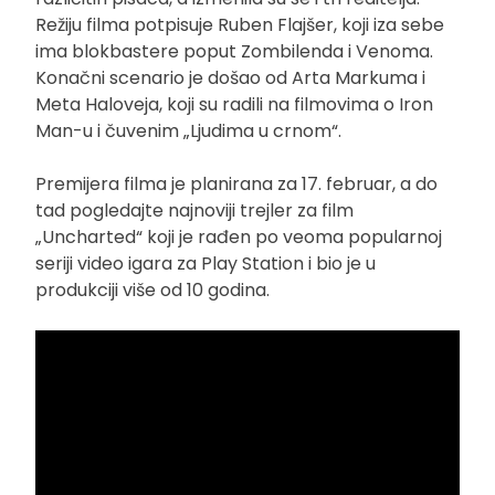
Režiju filma potpisuje Ruben Flajšer, koji iza sebe
ima blokbastere poput Zombilenda i Venoma.
Konačni scenario je došao od Arta Markuma i
Meta Haloveja, koji su radili na filmovima o Iron
Man-u i čuvenim „Ljudima u crnom“.
Premijera filma je planirana za 17. februar, a do
tad pogledajte najnoviji trejler za film
„Uncharted“ koji je rađen po veoma popularnoj
seriji video igara za Play Station i bio je u
produkciji više od 10 godina.