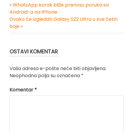
« WhatsApp korak bliže prenosu poruka sa
Kretanje
Android-a na iPhone
Ovako će izgledati Galaxy S22 Ultra u sve četiri
članka
boje »
OSTAVI KOMENTAR
Vaša adresa e-pošte neće biti objavljena.
Neophodna polja su označena
*
Komentar
*