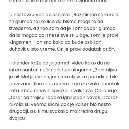
sumira ludilo u Evropi kojom su vladali rođaci“.
U nastavku Von objašnjava: „Razmišljao sam koja
tri glumca toliko liče da bismo mogli to da
izvedemo, a znao sam da je Tom dobar glumac i
da bi mogao da iznese sve tri uloge. Tom je pravi
Kingsmen – on zna kako da bude ozbiljan i
duhovit u isto vreme. On je pravi dodatak priči“.
Holander kaže da je odmah video kako da na
interesantan način pristupi ulogama: „Zanimljiva
je nit Metjua Vona, jer su kraljevske porodice bile
povezane, kao što znamo i to je izazvalo početak
rata. Zbog njihovih saveza i rivalstava. Odlična je
„fora“ da trojicu rođaka igra jedan čovek. Džordž i
Nikolaj su veoma slični, dok je kajser bio nešto
drugačiji, a u filmu svakako maltretira drugu
dvojicu“.