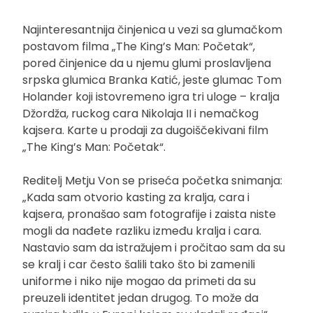
Najinteresantnija činjenica u vezi sa glumačkom
postavom filma „The King’s Man: Početak“,
pored činjenice da u njemu glumi proslavljena
srpska glumica Branka Katić, jeste glumac Tom
Holander koji istovremeno igra tri uloge – kralja
Džordža, ruckog cara Nikolaja II i nemačkog
kajsera. Karte u prodaji za dugoiščekivani film
„The King’s Man: Početak“.
Reditelj Metju Von se priseća početka snimanja:
„Kada sam otvorio kasting za kralja, cara i
kajsera, pronašao sam fotografije i zaista niste
mogli da nađete razliku između kralja i cara.
Nastavio sam da istražujem i pročitao sam da su
se kralj i car često šalili tako što bi zamenili
uniforme i niko nije mogao da primeti da su
preuzeli identitet jedan drugog. To može da