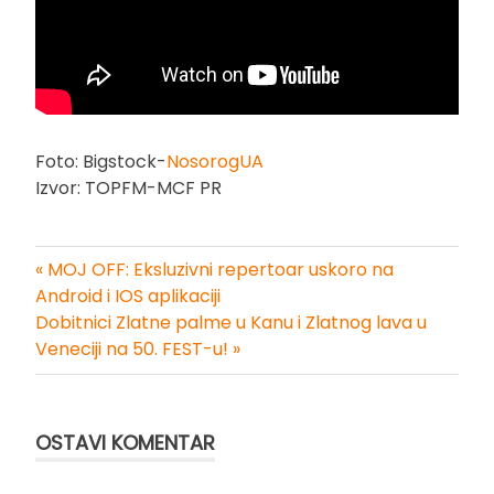
Foto: Bigstock-
NosorogUA
Izvor: TOPFM-MCF PR
« MOJ OFF: Eksluzivni repertoar uskoro na
Kretanje
Android i IOS aplikaciji
Dobitnici Zlatne palme u Kanu i Zlatnog lava u
članka
Veneciji na 50. FEST-u! »
OSTAVI KOMENTAR