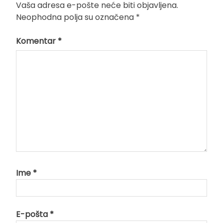
Vaša adresa e-pošte neće biti objavljena.
Neophodna polja su označena
*
Komentar
*
Ime
*
E-pošta
*