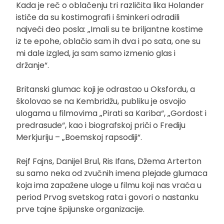
Kada je reč o oblačenju tri različita lika Holander
ističe da su kostimografi i šminkeri odradili
najveći deo posla: „Imali su te briljantne kostime
iz te epohe, oblačio sam ih dva i po sata, one su
mi dale izgled, ja sam samo izmenio glas i
držanje“.
Britanski glumac koji je odrastao u Oksfordu, a
školovao se na Kembridžu, publiku je osvojio
ulogama u filmovima „Pirati sa Kariba“, „Gordost i
predrasude“, kao i biografskoj priči o Frediju
Merkjuriju – „Boemskoj rapsodiji“.
Rejf Fajns, Danijel Brul, Ris Ifans, Džema Arterton
su samo neka od zvučnih imena plejade glumaca
koja ima zapažene uloge u filmu koji nas vraća u
period Prvog svetskog rata i govori o nastanku
prve tajne špijunske organizacije.