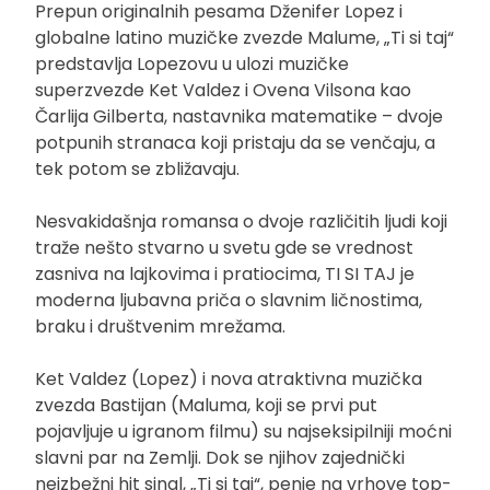
Prepun originalnih pesama Dženifer Lopez i
globalne latino muzičke zvezde Malume, „Ti si taj“
predstavlja Lopezovu u ulozi muzičke
superzvezde Ket Valdez i Ovena Vilsona kao
Čarlija Gilberta, nastavnika matematike – dvoje
potpunih stranaca koji pristaju da se venčaju, a
tek potom se zbližavaju.
Nesvakidašnja romansa o dvoje različitih ljudi koji
traže nešto stvarno u svetu gde se vrednost
zasniva na lajkovima i pratiocima, TI SI TAJ je
moderna ljubavna priča o slavnim ličnostima,
braku i društvenim mrežama.
Ket Valdez (Lopez) i nova atraktivna muzička
zvezda Bastijan (Maluma, koji se prvi put
pojavljuje u igranom filmu) su najseksipilniji moćni
slavni par na Zemlji. Dok se njihov zajednički
neizbežni hit singl, „Ti si taj“, penje na vrhove top-