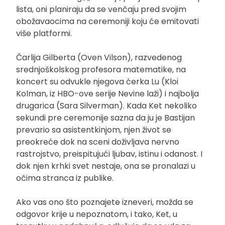
lista, oni planiraju da se venčaju pred svojim
obožavaocima na ceremoniji koju će emitovati
više platformi.
Čarlija Gilberta (Oven Vilson), razvedenog
srednjoškolskog profesora matematike, na
koncert su odvukle njegova ćerka Lu (Kloi
Kolman, iz HBO-ove serije Nevine laži) i najbolja
drugarica (Sara Silverman). Kada Ket nekoliko
sekundi pre ceremonije sazna da ju je Bastijan
prevario sa asistentkinjom, njen život se
preokreće dok na sceni doživljava nervno
rastrojstvo, preispitujući ljubav, istinu i odanost. I
dok njen krhki svet nestaje, ona se pronalazi u
očima stranca iz publike.
Ako vas ono što poznajete izneveri, možda se
odgovor krije u nepoznatom, i tako, Ket, u