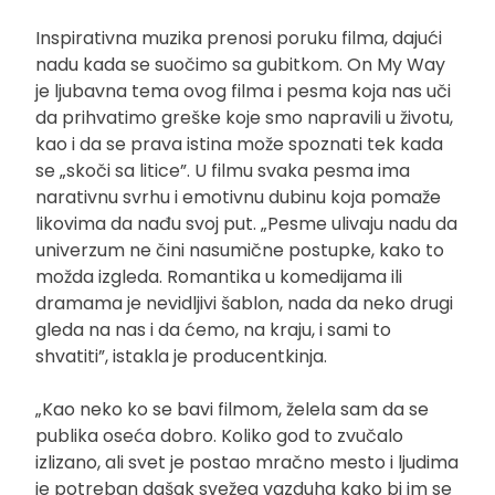
Inspirativna muzika prenosi poruku filma, dajući
nadu kada se suočimo sa gubitkom. On My Way
je ljubavna tema ovog filma i pesma koja nas uči
da prihvatimo greške koje smo napravili u životu,
kao i da se prava istina može spoznati tek kada
se „skoči sa litice”. U filmu svaka pesma ima
narativnu svrhu i emotivnu dubinu koja pomaže
likovima da nađu svoj put. „Pesme ulivaju nadu da
univerzum ne čini nasumične postupke, kako to
možda izgleda. Romantika u komedijama ili
dramama je nevidljivi šablon, nada da neko drugi
gleda na nas i da ćemo, na kraju, i sami to
shvatiti”, istakla je producentkinja.
„Kao neko ko se bavi filmom, želela sam da se
publika oseća dobro. Koliko god to zvučalo
izlizano, ali svet je postao mračno mesto i ljudima
je potreban dašak svežeg vazduha kako bi im se