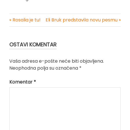
« Rosalia je tu!
Eli Bruk predstavila novu pesmu »
Kretanje
članka
OSTAVI KOMENTAR
Vaša adresa e-pošte neće biti objavljena.
Neophodna polja su označena
*
Komentar
*