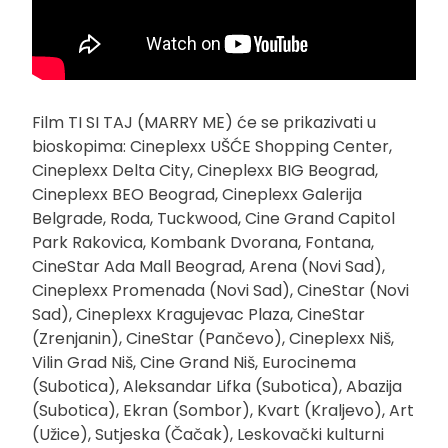
Film TI SI TAJ (MARRY ME) će se prikazivati u
bioskopima: Cineplexx UŠĆE Shopping Center,
Cineplexx Delta City, Cineplexx BIG Beograd,
Cineplexx BEO Beograd, Cineplexx Galerija
Belgrade, Roda, Tuckwood, Cine Grand Capitol
Park Rakovica, Kombank Dvorana, Fontana,
CineStar Ada Mall Beograd, Arena (Novi Sad),
Cineplexx Promenada (Novi Sad), CineStar (Novi
Sad), Cineplexx Kragujevac Plaza, CineStar
(Zrenjanin), CineStar (Pančevo), Cineplexx Niš,
Vilin Grad Niš, Cine Grand Niš, Eurocinema
(Subotica), Aleksandar Lifka (Subotica), Abazija
(Subotica), Ekran (Sombor), Kvart (Kraljevo), Art
(Užice), Sutjeska (Čačak), Leskovački kulturni