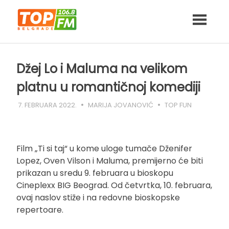
Skip
to
content
Džej Lo i Maluma na velikom
platnu u romantičnoj komediji
7. FEBRUARA 2022.
MARIJA JOVANOVIĆ
TOP FUN
Film „Ti si taj“ u kome uloge tumače Dženifer
Lopez, Oven Vilson i Maluma, premijerno će biti
prikazan u sredu 9. februara u bioskopu
Cineplexx BIG Beograd. Od četvrtka, 10. februara,
ovaj naslov stiže i na redovne bioskopske
repertoare.