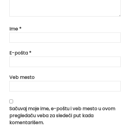
Ime
*
E-pošta
*
Veb mesto
Sačuvaj moje ime, e-poštu i veb mesto u ovom
pregledaču veba za sledeći put kada
komentarišem.