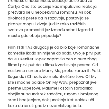
trenutku u nadahnuća, odlučuje da se uda za
Čarlija. Ono što počinje kao impulsivna reakcija,
pretvara se u neočekivanu romansu. Ali dok
okolnosti prete da ih razdvoje, postavlja se
pitanje: mogu li dvoje ljudi iz tako različitih
svetova premostiti jaz između sebe i izgraditi
mesto gde oboje pripadaju?
Film TI SI TAJ drugačiji je od bilo koje romantične
komedije ikada snimljene do sada. Ovo je prvi put
da je Dženifer Lopez napravila ceo album zbog
filma i prvi put da u filmu izvodi svoje pesme. Od
naslovne numere Marry Me, preko zaraznih Pa ti,
Segundo i Chruch, do melanholične Love Of My
Life i moćne balade On My Way, prepoznatljive
pesme Lopezove, Malume i ostalih saradnika
obojile su saundtrek radošću, tugom slomljenog
srca i isceljenjem, dok junakinja Ket Valdez uči
kako da se otrgne iz nezamislivog bola.