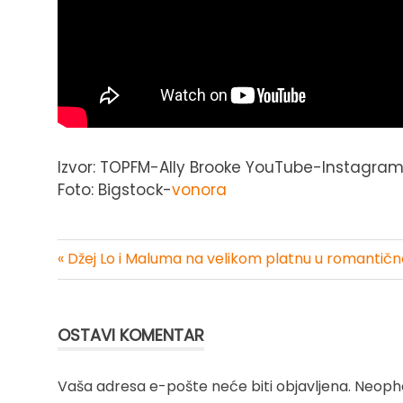
Izvor: TOPFM-Ally Brooke YouTube-Instagra
Foto: Bigstock-
vonora
« Džej Lo i Maluma na velikom platnu u romantičn
Kretanje
članka
OSTAVI KOMENTAR
Vaša adresa e-pošte neće biti objavljena.
Neopho