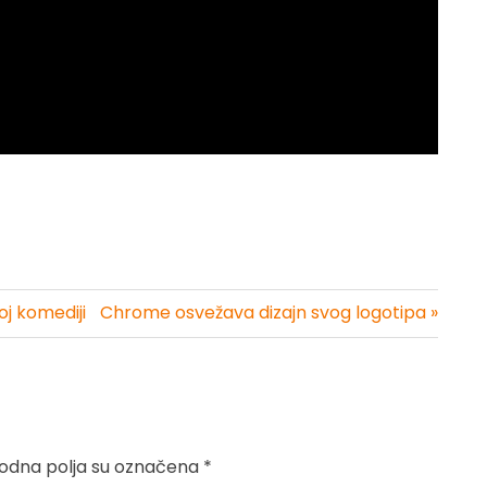
m
oj komediji
Chrome osvežava dizajn svog logotipa »
dna polja su označena
*