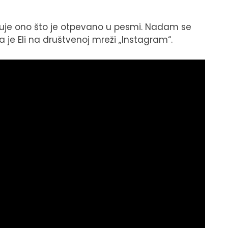
struje ono što je otpevano u pesmi. Nadam se
la je Eli na društvenoj mreži „Instagram“.