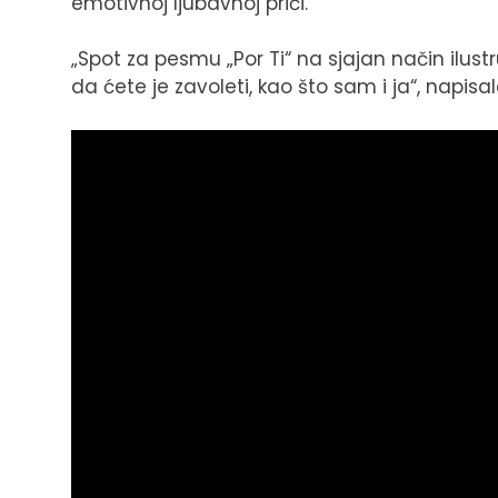
emotivnoj ljubavnoj priči.
„Spot za pesmu „Por Ti“ na sjajan način ilu
da ćete je zavoleti, kao što sam i ja“, napisa