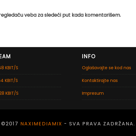
regledaču veba za sledeći put kada komentarišem.
EAM
INFO
8 KBIT/S
Oglašavajte se kod nas
4 KBIT/S
Kontaktirajte nas
28 KBIT/S
Impresum
©2017
NAXIMEDIAMIX
- SVA PRAVA ZADRŽANA.