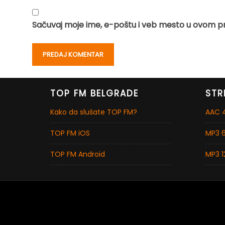
Sačuvaj moje ime, e-poštu i veb mesto u ovom p
TOP FM BELGRADE
STR
Kako da slušate TOP FM?
AAC 4
TOP FM iOS
MP3 6
TOP FM Android
MP3 1