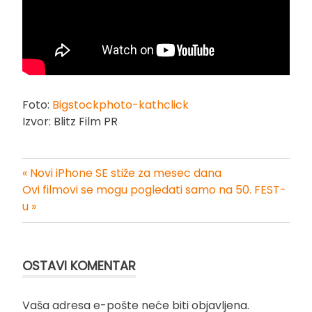
Foto:
Bigstockphoto-kathclick
Izvor: Blitz Film PR
« Novi iPhone SE stiže za mesec dana
Kretanje
Ovi filmovi se mogu pogledati samo na 50. FEST-
u »
članka
OSTAVI KOMENTAR
Vaša adresa e-pošte neće biti objavljena.