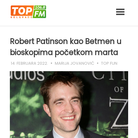
Skip
to
content
Robert Patinson kao Betmen u
bioskopima početkom marta
14. FEBRUARA 2022.
MARIJA JOVANOVIĆ
TOP FUN