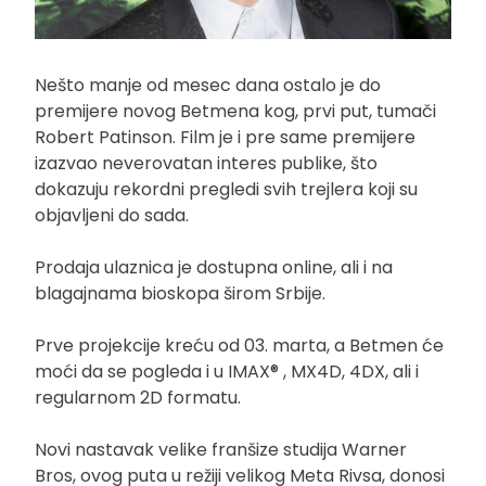
Nešto manje od mesec dana ostalo je do
premijere novog Betmena kog, prvi put, tumači
Robert Patinson. Film je i pre same premijere
izazvao neverovatan interes publike, što
dokazuju rekordni pregledi svih trejlera koji su
objavljeni do sada.
Prodaja ulaznica je dostupna online, ali i na
blagajnama bioskopa širom Srbije.
Prve projekcije kreću od 03. marta, a Betmen će
moći da se pogleda i u IMAX® , MX4D, 4DX, ali i
regularnom 2D formatu.
Novi nastavak velike franšize studija Warner
Bros, ovog puta u režiji velikog Meta Rivsa, donosi