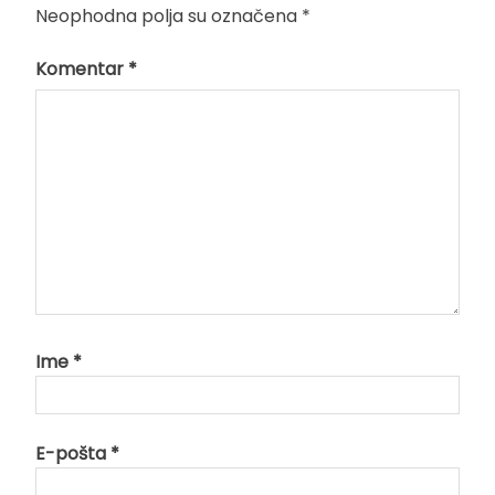
Neophodna polja su označena
*
Komentar
*
Ime
*
E-pošta
*