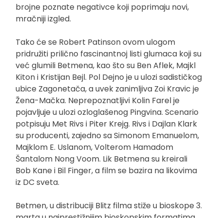
brojne poznate negativce koji poprimaju novi,
mračniji izgled.
Tako će se Robert Patinson ovom ulogom
pridružiti prilično fascinantnoj listi glumaca koji su
već glumili Betmena, kao što su Ben Aflek, Majkl
Kiton i Kristijan Bejl. Pol Dejno je u ulozi sadističkog
ubice Zagonetača, a uvek zanimljiva Zoi Kravic je
Žena-Mačka. Neprepoznatljivi Kolin Farel je
pojavljuje u ulozi ozloglašenog Pingvina. Scenario
potpisuju Met Rivs i Piter Krejg. Rivs i Dajlan Klark
su producenti, zajedno sa Simonom Emanuelom,
Majklom E. Uslanom, Volterom Hamadom
Šantalom Nong Voom. Lik Betmena su kreirali
Bob Kane i Bil Finger, a film se bazira na likovima
iz DC sveta.
Betmen, u distribuciji Blitz filma stiže u bioskope 3.
marta u najprestižnijim bioskopskim formatima,