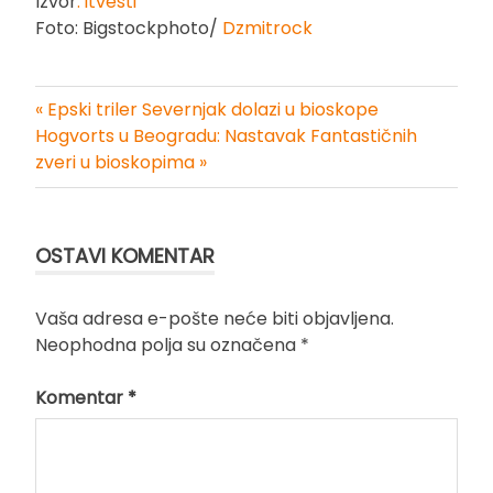
Izvor
: itvesti
Foto: Bigstockphoto/
Dzmitrock
« Epski triler Severnjak dolazi u bioskope
Kretanje
Hogvorts u Beogradu: Nastavak Fantastičnih
zveri u bioskopima »
članka
OSTAVI KOMENTAR
Vaša adresa e-pošte neće biti objavljena.
Neophodna polja su označena
*
Komentar
*