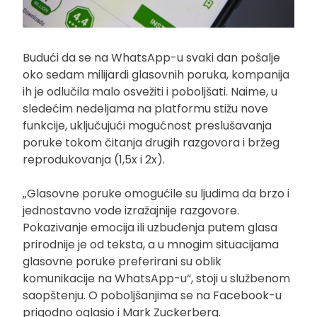
Budući da se na WhatsApp-u svaki dan pošalje
oko sedam milijardi glasovnih poruka, kompanija
ih je odlučila malo osvežiti i poboljšati. Naime, u
sledećim nedeljama na platformu stižu nove
funkcije, uključujući mogućnost preslušavanja
poruke tokom čitanja drugih razgovora i bržeg
reprodukovanja (1,5x i 2x).
„Glasovne poruke omogućile su ljudima da brzo i
jednostavno vode izražajnije razgovore.
Pokazivanje emocija ili uzbuđenja putem glasa
prirodnije je od teksta, a u mnogim situacijama
glasovne poruke preferirani su oblik
komunikacije na WhatsApp-u“, stoji u službenom
saopštenju. O poboljšanjima se na Facebook-u
prigodno oglasio i Mark Zuckerberg.