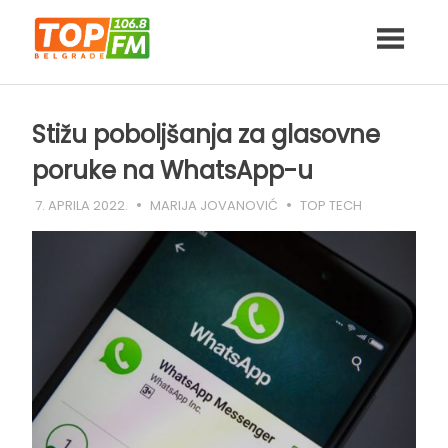
Skip
to
content
Stižu poboljšanja za glasovne
poruke na WhatsApp-u
7. APRILA 2022.
MARIJA JOVANOVIĆ
TOP TECH