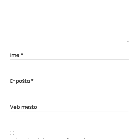
Ime
*
E-pošta
*
Veb mesto