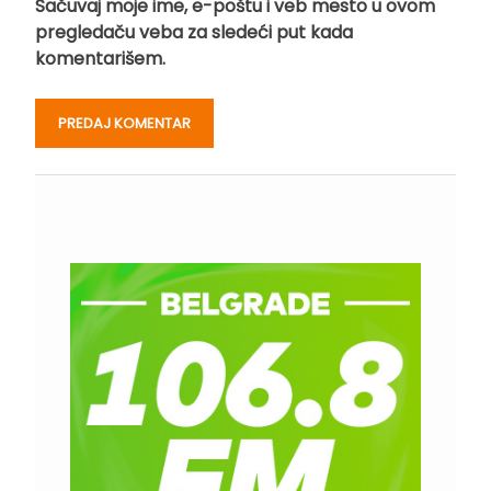
Sačuvaj moje ime, e-poštu i veb mesto u ovom
pregledaču veba za sledeći put kada
komentarišem.