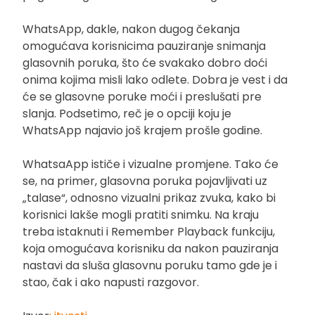
WhatsApp, dakle, nakon dugog čekanja
omogućava korisnicima pauziranje snimanja
glasovnih poruka, što će svakako dobro doći
onima kojima misli lako odlete. Dobra je vest i da
će se glasovne poruke moći i preslušati pre
slanja. Podsetimo, reč je o opciji koju je
WhatsApp najavio još krajem prošle godine.
WhatsaApp ističe i vizualne promjene. Tako će
se, na primer, glasovna poruka pojavljivati uz
„talase“, odnosno vizualni prikaz zvuka, kako bi
korisnici lakše mogli pratiti snimku. Na kraju
treba istaknuti i Remember Playback funkciju,
koja omogućava korisniku da nakon pauziranja
nastavi da sluša glasovnu poruku tamo gde je i
stao, čak i ako napusti razgovor.