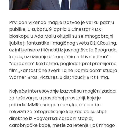
Prvi dan Vikenda magije izazvao je veliku pažnju
publike. U subotu, 9. aprila u Cinestar 4DX
bioskopu u Ada Mallu okupili su se mnogobrojni
ljubitelji fantastike i magičnog sveta Dž.K.Rouling,
uz influensere i ličnosti iz javnog života Beograda,
koji su, uz uživanje u “magičnim aktivnostima” i
“čarobnim” koktelima, pogledali pretpremijerno
film „Fantastične zveri: Tajne Dambldora“ studija
Warner Bros. Pictures, u distribuciji Blitz filma.
Najveće interesovanje izazvali su magični zadaci
za rešavanje, u posebnoj prostoriji, koje je
priredio MMR escape room, kao i posebni
rekviziti za fotografisanje koji kao da su stigli
direktno iz Hogvortsa: čarobni štapići,
čarobnjačke kape, metle za letenje i još mnogo