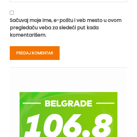
Sačuvaj moje ime, e-poštu i veb mesto u ovom
pregledaču veba za sledeći put kada
komentarišem.