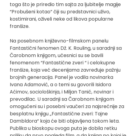
toga što je priredio tim sajta za ljubitelje magije
“Probušeni kotao” čiji su predstavnici uživo,
kostimirani, oživeli neke od likova popularne
franšize.
Na posebnom književno-filmskom panelu
Fantastični fenomen Dž. K. Rouling, u saradnji sa
Čarobnom knjigom, učesnici su se bavili
fenomenom “Fantastične zveri “ i celokupne
franšize, koja već decenijama zavređuje pažnju
brojnih generacija. Panel je vodila novinarka
Ivana Adamović, a o temi su govorili Isidora
Aćimov, sociološkinja, i Miljan Tanić, novinar i
prevodilac. U saradnji sa Čarobnom knjigom
omogućeni su i posebni vaučeri za najsrećnije za
besplatnu knjigu „Fantastične zveri: Tajne
Dambldora“ koja će biti objavljena tokom leta.
Publika u bioskopu ovoga puta je dobila retku
priliku da prvo pogleda film, a da knjiga po kojoj je