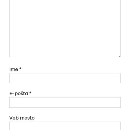
Ime
*
E-pošta
*
Veb mesto