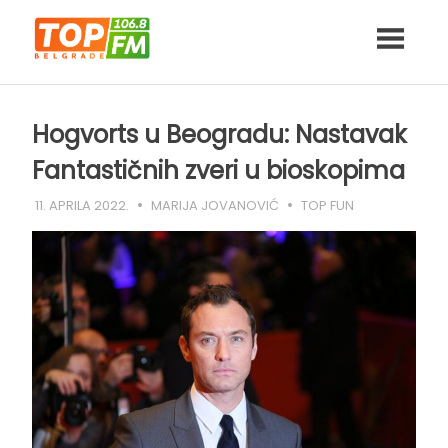
Skip
to
content
Hogvorts u Beogradu: Nastavak
Fantastičnih zveri u bioskopima
11. APRILA 2022.
MARIJA JOVANOVIĆ
TOP FUN