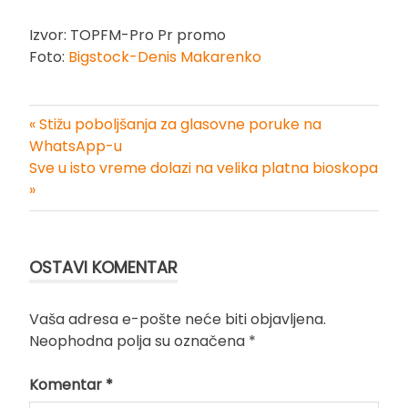
Izvor: TOPFM-Pro Pr promo
Foto:
Bigstock-Denis Makarenko
« Stižu poboljšanja za glasovne poruke na
Kretanje
WhatsApp-u
Sve u isto vreme dolazi na velika platna bioskopa
članka
»
OSTAVI KOMENTAR
Vaša adresa e-pošte neće biti objavljena.
Neophodna polja su označena
*
Komentar
*