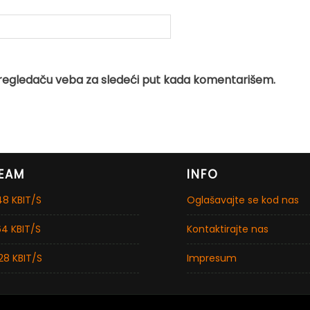
regledaču veba za sledeći put kada komentarišem.
EAM
INFO
8 KBIT/S
Oglašavajte se kod nas
4 KBIT/S
Kontaktirajte nas
28 KBIT/S
Impresum