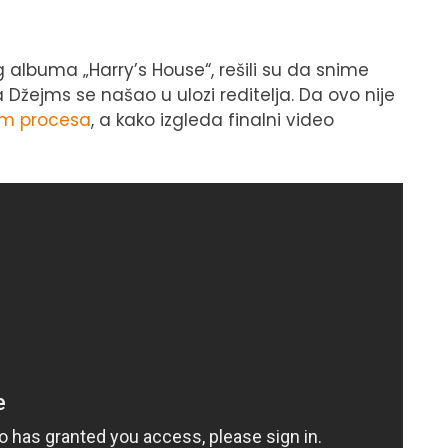
 albuma „Harry’s House“, rešili su da snime
 Džejms se našao u ulozi reditelja. Da ovo nije
kom procesa
, a kako izgleda finalni video