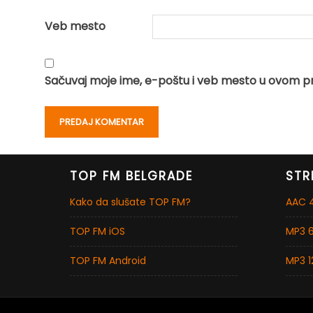
Veb mesto
Sačuvaj moje ime, e-poštu i veb mesto u ovom p
TOP FM BELGRADE
STR
Kako da slušate TOP FM?
AAC 4
TOP FM iOS
MP3 6
TOP FM Android
MP3 1