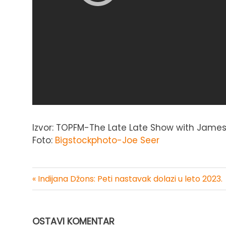
Izvor: TOPFM-The Late Late Show with Jam
Foto:
Bigstockphoto-Joe Seer
« Indijana Džons: Peti nastavak dolazi u leto 2023.
Kretanje
članka
OSTAVI KOMENTAR