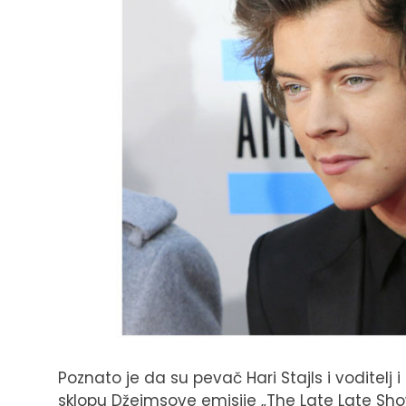
Poznato je da su pevač Hari Stajls i voditelj 
sklopu Džejmsove emisije „The Late Late S