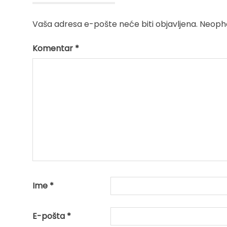
Vaša adresa e-pošte neće biti objavljena.
Neopho
Komentar
*
Ime
*
E-pošta
*