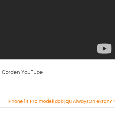
es Corden YouTube
iPhone 14 Pro modeli dobijaju AlwaysOn ekran? »