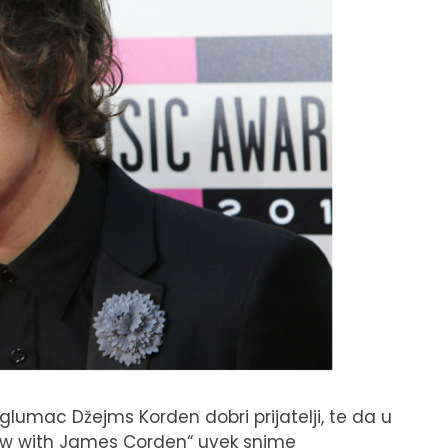
i glumac Džejms Korden dobri prijatelji, te da u
how with James Corden“ uvek snime