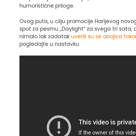
humoristične priloge.
Ovog puta, u cilju promocije Harijevog novog
spot za pesmu „Daylight“ za svega tri sata, a
nimalo lak zadatak
uverili su se obojica to
pogledajte u nastavku.