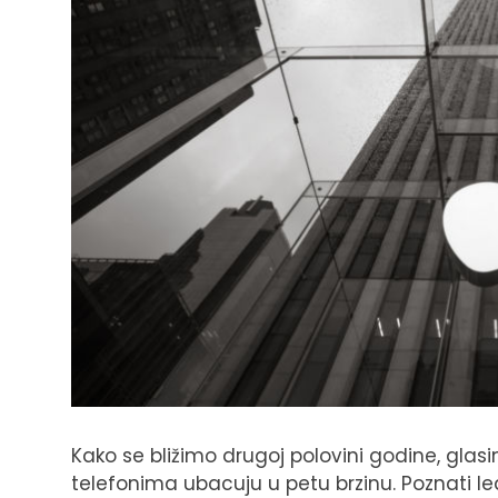
Kako se bližimo drugoj polovini godine, glas
telefonima ubacuju u petu brzinu. Poznati le