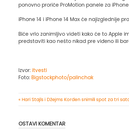
ponovno proriče ProMotion panele za iPhone
iPhone 14 i iPhone 14 Max će najizglednije pr
Biće vrlo zanimljivo videti kako će to Apple 
predstaviti kao nešto nikad pre viđeno ili ba
Izvor:
itvesti
Foto:
Bigstockphoto/palinchak
« Hari Stajls i Džejms Korden snimili spot za tri sat
Kretanje
članka
OSTAVI KOMENTAR