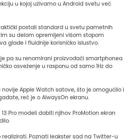
nkciju u kojoj uživamo u Android svetu već
raktički postali standard u svetu pametnih
obrim su delom opremljeni višom stopom
glađe i fluidnije korisničko islustvo.
ruje pa su renomirani proizvođači smartphonea
inamičko osveženje u rasponu od samo 1Hz do
 novije Apple Watch satove, što je omogućilo i
gađate, reč je o AlwaysOn ekranu.
13 Pro modeli dobiti njihov ProMotion ekran
dilo.
realizirati. Poznati leakster sad na Twitter-u