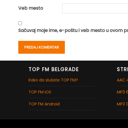
Veb mesto
Sačuvaj moje ime, e-poštu i veb mesto u ovom p
TOP FM BELGRADE
STR
Kako da slušate TOP FM?
AAC 4
TOP FM iOS
MP3 6
TOP FM Android
MP3 1