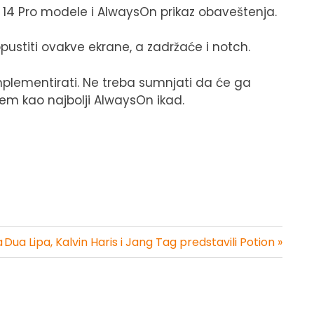
 14 Pro modele i AlwaysOn prikaz obaveštenja.
opustiti ovakve ekrane, a zadržaće i notch.
implementirati. Ne treba sumnjati da će ga
rem kao najbolji AlwaysOn ikad.
a
Dua Lipa, Kalvin Haris i Jang Tag predstavili Potion »