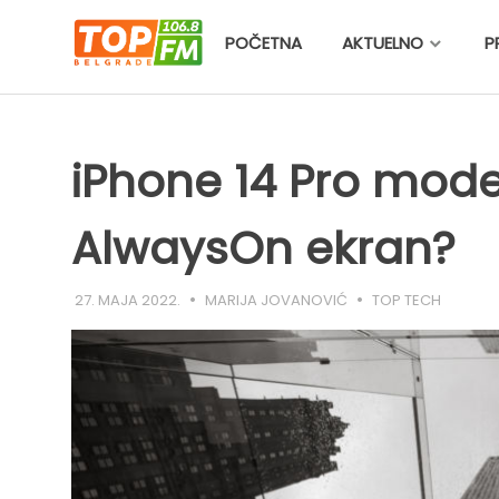
Skip
to
POČETNA
AKTUELNO
P
content
iPhone 14 Pro model
AlwaysOn ekran?
27. MAJA 2022.
MARIJA JOVANOVIĆ
TOP TECH