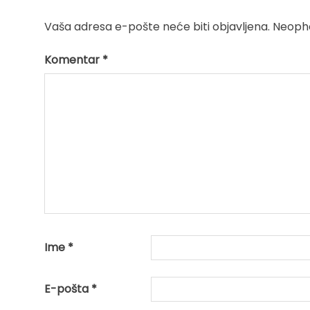
Vaša adresa e-pošte neće biti objavljena.
Neopho
Komentar
*
Ime
*
E-pošta
*