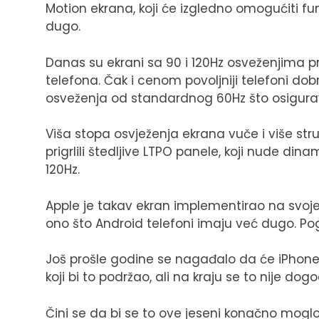
Motion ekrana, koji će izgledno omogućiti fu
dugo.
Danas su ekrani sa 90 i 120Hz osveženjima p
telefona. Čak i cenom povoljniji telefoni d
osveženja od standardnog 60Hz što osigurava 
Viša stopa osvježenja ekrana vuče i više st
prigrlili štedljive LTPO panele, koji nude d
120Hz.
Apple je takav ekran implementirao na svoje
ono što Android telefoni imaju već dugo. Po
Još prošle godine se nagađalo da će iPhone 
koji bi to podržao, ali na kraju se to nije dogo
Čini se da bi se to ove jeseni konačno moglo 