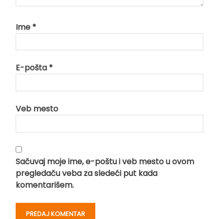
Ime
*
E-pošta
*
Veb mesto
Sačuvaj moje ime, e-poštu i veb mesto u ovom
pregledaču veba za sledeći put kada
komentarišem.