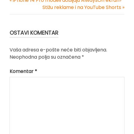
« iPhone 14 Pro modeli dobijaju AlwaysOn ekran?
Kretanje
Stižu reklame i na YouTube Shorts »
članka
OSTAVI KOMENTAR
Vaša adresa e-pošte neće biti objavljena.
Neophodna polja su označena
*
Komentar
*