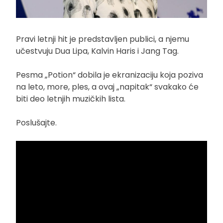
Pravi letnji hit je predstavljen publici, a njemu
učestvuju Dua Lipa, Kalvin Haris i Jang Tag.
Pesma „Potion“ dobila je ekranizaciju koja poziva
na leto, more, ples, a ovaj „napitak“ svakako će
biti deo letnjih muzičkih lista.
Poslušajte.