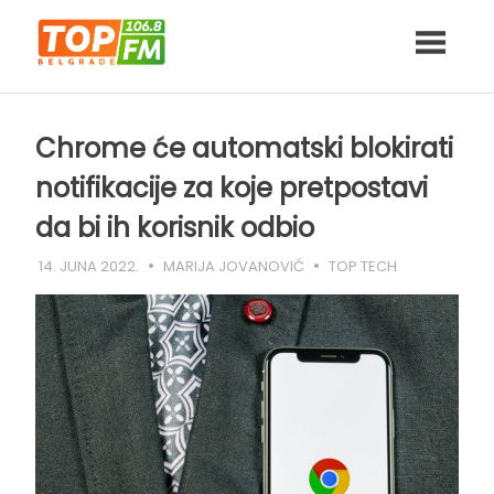
Skip
to
content
Chrome će automatski blokirati
notifikacije za koje pretpostavi
da bi ih korisnik odbio
14. JUNA 2022.
MARIJA JOVANOVIĆ
TOP TECH