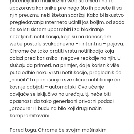
potencijalno malicioznih web stranica i na to
upozorava korisnike pre nego što ih posete ili sa
njih preuzmu neki štetan sadržaj. Kako bi iskustvo
pregledavanja Interneta učinili još boljim, od sada
će se isti sistem upotrebiti i za blokiranje
neželjenih notifikacija, koje su na današnjem
webu postale svakodnevna – i iritantna – pojava.
Chrome će tako pratiti vrstu notifikacija koja
dolazi pred korisnika i njegove reakcije na njih. U
slučaju da primeti, na primjer, da je korisnik više
puta odbio neku vrstu notifikacije, preglednik će
„naučiti“ to ponašanje i sve slične notifikacije će
kasnije odbijati – automatski. Ovo učenje
odvijaće se isključivo na uređaju, tj. neće biti
opasnosti da tako generisani privatni podaci
„procure“ ili budu na bilo koji drugi način
kompromitovani
Pored toga, Chrome će svojim mašinskim