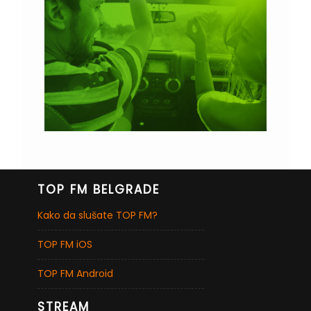
TOP FM BELGRADE
Kako da slušate TOP FM?
TOP FM iOS
TOP FM Android
STREAM