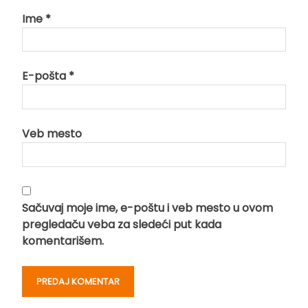
Ime
*
E-pošta
*
Veb mesto
Sačuvaj moje ime, e-poštu i veb mesto u ovom
pregledaču veba za sledeći put kada
komentarišem.