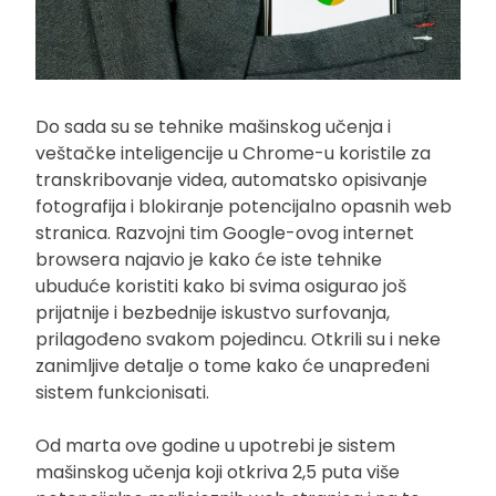
Do sada su se tehnike mašinskog učenja i
veštačke inteligencije u Chrome-u koristile za
transkribovanje videa, automatsko opisivanje
fotografija i blokiranje potencijalno opasnih web
stranica. Razvojni tim Google-ovog internet
browsera najavio je kako će iste tehnike
ubuduće koristiti kako bi svima osigurao još
prijatnije i bezbednije iskustvo surfovanja,
prilagođeno svakom pojedincu. Otkrili su i neke
zanimljive detalje o tome kako će unapređeni
sistem funkcionisati.
Od marta ove godine u upotrebi je sistem
mašinskog učenja koji otkriva 2,5 puta više