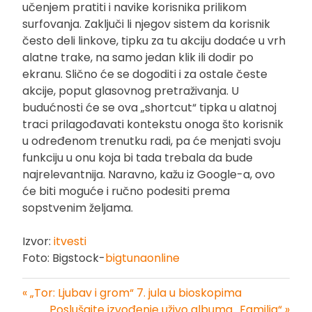
učenjem pratiti i navike korisnika prilikom
surfovanja. Zaključi li njegov sistem da korisnik
često deli linkove, tipku za tu akciju dodaće u vrh
alatne trake, na samo jedan klik ili dodir po
ekranu. Slično će se dogoditi i za ostale česte
akcije, poput glasovnog pretraživanja. U
budućnosti će se ova „shortcut“ tipka u alatnoj
traci prilagođavati kontekstu onoga što korisnik
u određenom trenutku radi, pa će menjati svoju
funkciju u onu koja bi tada trebala da bude
najrelevantnija. Naravno, kažu iz Google-a, ovo
će biti moguće i ručno podesiti prema
sopstvenim željama.
Izvor:
itvesti
Foto: Bigstock-
bigtunaonline
« „Tor: Ljubav i grom“ 7. jula u bioskopima
Kretanje
Poslušajte izvođenje uživo albuma „Familia“ »