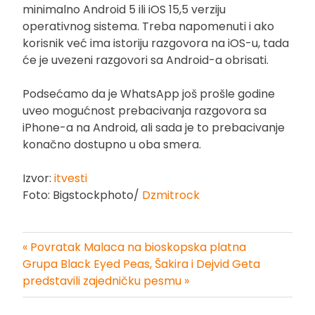
minimalno Android 5 ili iOS 15,5 verziju
operativnog sistema. Treba napomenuti i ako
korisnik već ima istoriju razgovora na iOS-u, tada
će je uvezeni razgovori sa Android-a obrisati.
Podsećamo da je WhatsApp još prošle godine
uveo mogućnost prebacivanja razgovora sa
iPhone-a na Android, ali sada je to prebacivanje
konačno dostupno u oba smera.
Izvor:
itvesti
Foto: Bigstockphoto/
Dzmitrock
« Povratak Malaca na bioskopska platna
Kretanje
Grupa Black Eyed Peas, Šakira i Dejvid Geta
predstavili zajedničku pesmu »
članka