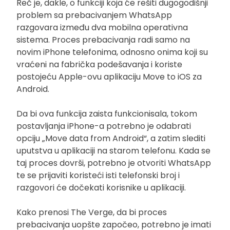
Reč je, dakle, o funkciji koja će rešiti dugogodišnji
problem sa prebacivanjem WhatsApp
razgovara između dva mobilna operativna
sistema. Proces prebacivanja radi samo na
novim iPhone telefonima, odnosno onima koji su
vraćeni na fabrička podešavanja i koriste
postojeću Apple-ovu aplikaciju Move to iOS za
Android.
Da bi ova funkcija zaista funkcionisala, tokom
postavljanja iPhone-a potrebno je odabrati
opciju „Move data from Android“, a zatim slediti
uputstva u aplikaciji na starom telefonu. Kada se
taj proces dovrši, potrebno je otvoriti WhatsApp
te se prijaviti koristeći isti telefonski broj i
razgovori će dočekati korisnike u aplikaciji.
Kako prenosi The Verge, da bi proces
prebacivanja uopšte započeo, potrebno je imati