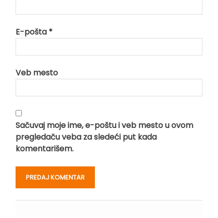
E-pošta
*
Veb mesto
Sačuvaj moje ime, e-poštu i veb mesto u ovom
pregledaču veba za sledeći put kada
komentarišem.