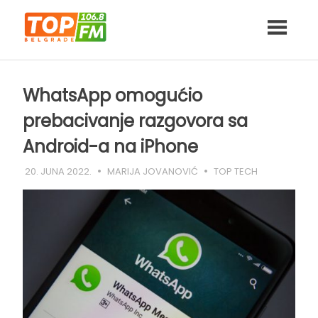
Skip
to
content
WhatsApp omogućio
prebacivanje razgovora sa
Android-a na iPhone
20. JUNA 2022.
MARIJA JOVANOVIĆ
TOP TECH