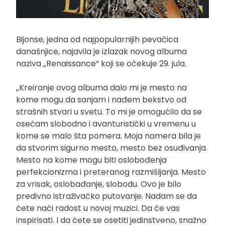
Bijonse, jedna od najpopularnijih pevačica
današnjice, najavila je izlazak novog albuma
naziva „Renaissance“ koji se očekuje 29. jula.
„Kreiranje ovog albuma dalo mi je mesto na
kome mogu da sanjam i nađem bekstvo od
strašnih stvari u svetu. To mi je omogućilo da se
osećam slobodno i avanturistički u vremenu u
kome se malo šta pomera. Moja namera bila je
da stvorim sigurno mesto, mesto bez osuđivanja.
Mesto na kome mogu biti oslobođenja
perfekcionizma i preteranog razmišljanja. Mesto
za vrisak, oslobađanje, slobodu. Ovo je bilo
predivno istraživačko putovanje. Nadam se da
ćete naći radost u novoj muzici. Da će vas
inspirisati. I da ćete se osetiti jedinstveno, snažno