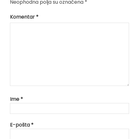
Neophodna polja su označena
*
Komentar
*
Ime
*
E-pošta
*