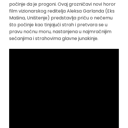
počinje da je progoni. Ovaj grozničavi novi horor
film vizionarskog reditelja Aleksa Garlanda (Eks
Mašina, Uništenje) predstavlja priču o nečemu
što počinje kao tinjajući strah i pretvara se u
pravu noćnu moru, nastanjena u najmračnijim
sećanjima i strahovima glavne junakinje.