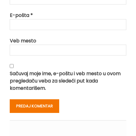
E-pošta
*
Veb mesto
Sačuvaj moje ime, e-poštu i veb mesto u ovom
pregledaču veba za sledeći put kada
komentarišem.