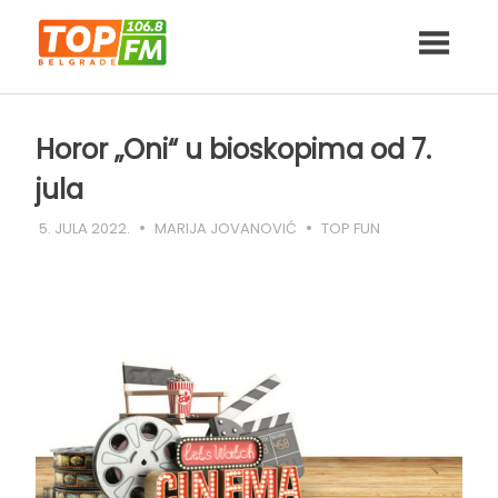
Skip
to
content
Horor „Oni“ u bioskopima od 7.
jula
5. JULA 2022.
MARIJA JOVANOVIĆ
TOP FUN