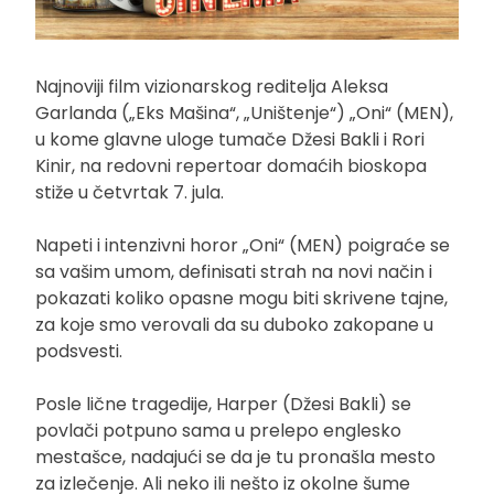
Najnoviji film vizionarskog reditelja Aleksa
Garlanda („Eks Mašina“, „Uništenje“) „Oni“ (MEN),
u kome glavne uloge tumače Džesi Bakli i Rori
Kinir, na redovni repertoar domaćih bioskopa
stiže u četvrtak 7. jula.
Napeti i intenzivni horor „Oni“ (MEN) poigraće se
sa vašim umom, definisati strah na novi način i
pokazati koliko opasne mogu biti skrivene tajne,
za koje smo verovali da su duboko zakopane u
podsvesti.
Posle lične tragedije, Harper (Džesi Bakli) se
povlači potpuno sama u prelepo englesko
mestašce, nadajući se da je tu pronašla mesto
za izlečenje. Ali neko ili nešto iz okolne šume