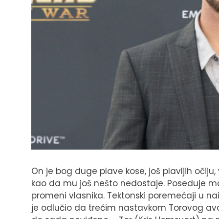
On je bog duge plave kose, još plavljih očiju
kao da mu još nešto nedostaje. Poseduje magič
promeni vlasnika. Tektonski poremećaji u n
je odlučio da trećim nastavkom Torovog avant