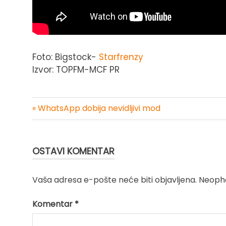
Foto: Bigstock-
Starfrenzy
Izvor: TOPFM-MCF PR
« WhatsApp dobija nevidljivi mod
Kretanje
članka
OSTAVI KOMENTAR
Vaša adresa e-pošte neće biti objavljena.
Neopho
Komentar
*