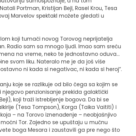
 putovanju samospoznaje, a na tom
li Portman, Kristijan Bejl, Rasel Krou, Tesa
ovaj Marvelov spektakl možete gledati u
ejlom koji tumači novog Torovog neprijatelja
van. Radio sam sa mnogo ljudi. Imao sam sreću
remena na vreme, neko te jednostavno oduva…
bine svom liku. Nateralo me je da još više
nostavno ni kada si negativac, ni kada si heroj“.
nju koje se razlikuje od bilo čega sa kojim se
i njegovo penzionisanje prekida galaktički
l), koji traži istrebljenje bogova. Da bi se
lkirije (Tesa Tompson), Korga (Taika Vaititi) i
 koja – na Torovo iznenađenje – neobjašnjivo
o moćni Tor. Zajedno se upuštaju u mučnu
osvete boga Mesara i zaustavili ga pre nego što