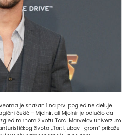
, veoma je snažan i na prvi pogled ne deluje
ni čekić – Mjolnir, ali Mjolnir je odlučio da
aizgled mirnom životu Tora. Marvelov univerzum
urističkog života „Tor: Ljubav i grom“ prikaže