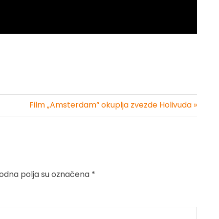
Film „Amsterdam“ okuplja zvezde Holivuda »
dna polja su označena
*