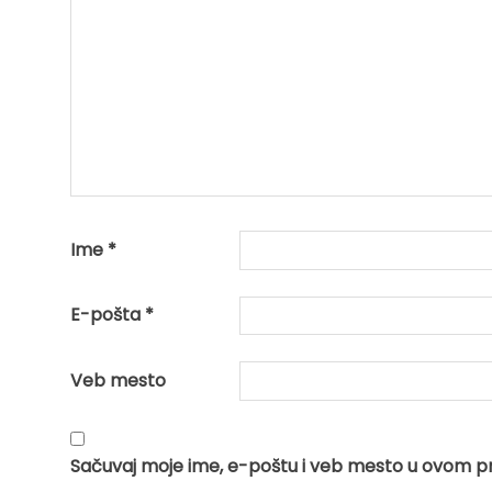
Ime
*
E-pošta
*
Veb mesto
Sačuvaj moje ime, e-poštu i veb mesto u ovom p