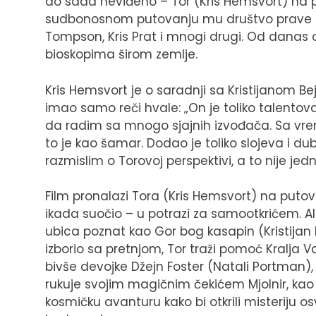
do sada neviđeno – Tor (Kris Hemsvort) na
sudbonosnom putovanju mu društvo prave Nata
Tompson, Kris Prat i mnogi drugi. Od danas 
bioskopima širom zemlje.
Kris Hemsvort je o saradnji sa Kristijanom B
imao samo reči hvale: „On je toliko talento
da radim sa mnogo sjajnih izvođača. Sa v
to je kao šamar. Dodao je toliko slojeva i du
razmislim o Torovoj perspektivi, a to nije jed
Film pronalazi Tora (Kris Hemsvort) na putova
ikada suočio – u potrazi za samootkrićem. Al
ubica poznat kao Gor bog kasapin (Kristijan Bej
izborio sa pretnjom, Tor traži pomoć Kralja Va
bivše devojke Džejn Foster (Natali Portman),
rukuje svojim magičnim čekićem Mjolnir, ka
kosmičku avanturu kako bi otkrili misteriju 