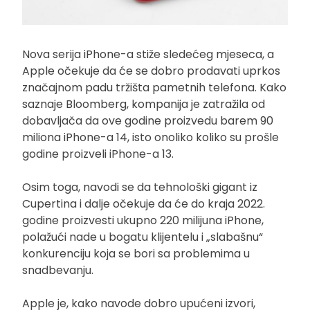
Nova serija iPhone-a stiže sledećeg mjeseca, a
Apple očekuje da će se dobro prodavati uprkos
značajnom padu tržišta pametnih telefona. Kako
saznaje Bloomberg, kompanija je zatražila od
dobavljača da ove godine proizvedu barem 90
miliona iPhone-a 14, isto onoliko koliko su prošle
godine proizveli iPhone-a 13.
Osim toga, navodi se da tehnološki gigant iz
Cupertina i dalje očekuje da će do kraja 2022.
godine proizvesti ukupno 220 milijuna iPhone,
polažući nade u bogatu klijentelu i „slabašnu“
konkurenciju koja se bori sa problemima u
snadbevanju.
Apple je, kako navode dobro upućeni izvori,