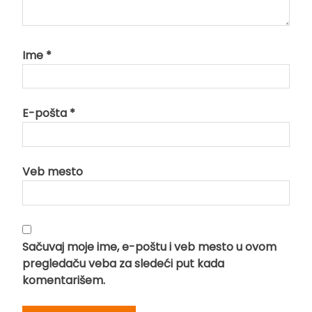
Ime
*
E-pošta
*
Veb mesto
Sačuvaj moje ime, e-poštu i veb mesto u ovom
pregledaču veba za sledeći put kada
komentarišem.