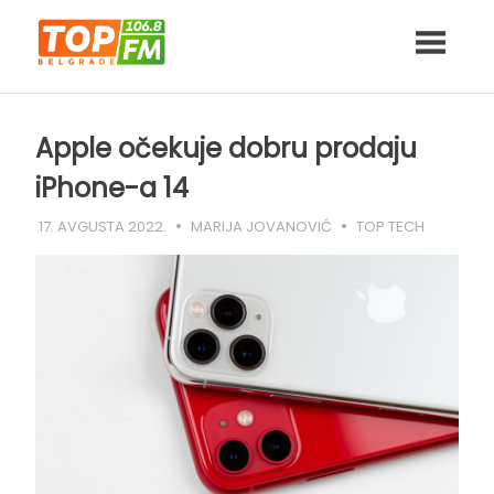
Skip
to
content
Apple očekuje dobru prodaju
iPhone-a 14
17. AVGUSTA 2022.
MARIJA JOVANOVIĆ
TOP TECH