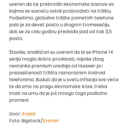
uveren da će prebroditi ekonomske izazove sa
kojima se susreću ostali proizvođači na tržištu.
Podsetimo, globalno tržište pametnih telefona
palo je za devet posto u drugom tromesečiju,
dok se za celu godinu predviđa pad od čak 3,5
posto.
Štaviše, analitičari su uvereni da bi se iPhone 14
serija mogla dobro prodavati, najviše zbog
nestanka premium uređaja od Huawei-ja i
prezasićenosti tržišta raznoraznim Android
telefonima. Budući da je u svetu inflacija sve veća
te da smo na pragu ekonomske krize, treba
imati na umu da je još mnogo toga podložno
promeni.
Izvor:
itvesti
Foto: Bigstock/
Eremin