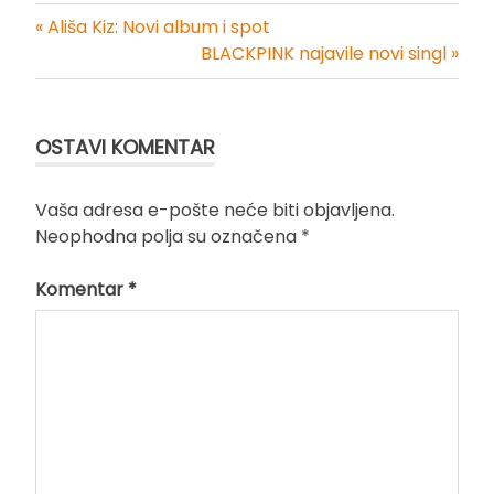
« Ališa Kiz: Novi album i spot
Kretanje
BLACKPINK najavile novi singl »
članka
OSTAVI KOMENTAR
Vaša adresa e-pošte neće biti objavljena.
Neophodna polja su označena
*
Komentar
*